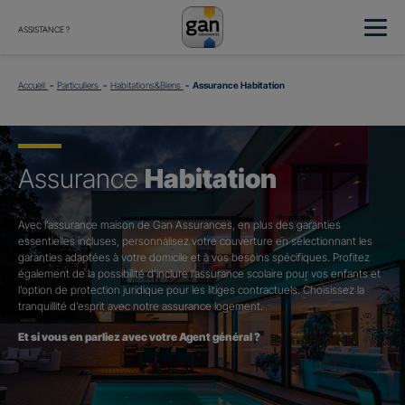
ASSISTANCE ?
Accueil
Particuliers
Habitations&Biens
Assurance Habitation
Assurance
Habitation
Avec l’assurance maison de Gan Assurances, en plus des garanties
essentielles incluses, personnalisez votre couverture en sélectionnant les
garanties adaptées à votre domicile et à vos besoins spécifiques. Profitez
également de la possibilité d’inclure l’assurance scolaire pour vos enfants et
l’option de protection juridique pour les litiges contractuels. Choisissez la
tranquillité d’esprit avec notre assurance logement.
Et si vous en parliez avec votre Agent général ?