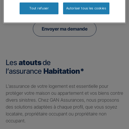
politique de confidentialité.
Tout refuser
Autoriser tous les cookies
Envoyer ma demande
Les
atouts
de
l’assurance
Habitation*
​L’assurance de votre logement est essentielle pour
protéger votre maison ou appartement et vos biens contre
divers sinistres. Chez GAN Assurances, nous proposons
des solutions adaptées à chaque profil, que vous soyez
locataire, propriétaire occupant ou propriétaire non
occupant.