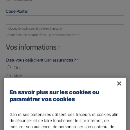
Code Postal
Nombre de caractères restants :
5 caractères restants
Indiquez le code postal du bien à assurer
La limite est de 5 caractères. Caractères restants : 5.
Vos informations :
Etes-vous déjà client Gan assurances ?
*
Oui
Non
Civilité
*
En savoir plus sur les cookies ou
Madame
paramétrer vos cookies
Monsieur
Gan et ses partenaires utilisent des traceurs et cookies afin
Contact
*
de sécuriser et de faire fonctionner le site internet, de
mesurer son audience, de personnaliser son contenu, de