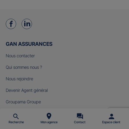
GAN ASSURANCES
Nous contacter
Qui sommes nous ?
Nous rejoindre
Devenir Agent général
Groupama Groupe
Fondation Gan pour le Cinéma
Recherche
Mon agence
Contact
Espace client
NOS OFFRES