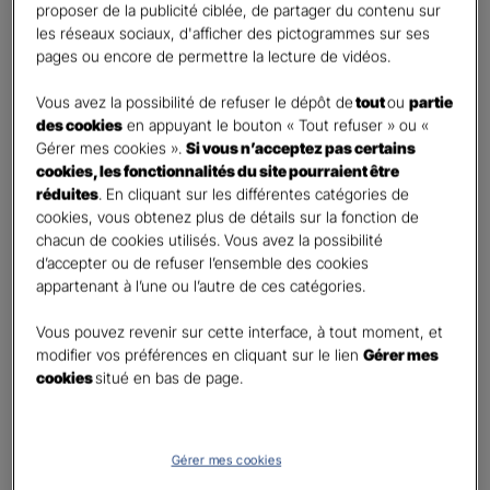
First
Last
proposer de la publicité ciblée, de partager du contenu sur
Téléphone
*
les réseaux sociaux, d'afficher des pictogrammes sur ses
pages ou encore de permettre la lecture de vidéos.
United
States
Vous avez la possibilité de refuser le dépôt de
tout
ou
partie
E-mail
*
+1
des cookies
en appuyant le bouton « Tout refuser » ou «
Gérer mes cookies ».
Si vous n’acceptez pas certains
cookies, les fonctionnalités du site pourraient être
réduites
. En cliquant sur les différentes catégories de
Informations complémentaires (facultatif)
cookies, vous obtenez plus de détails sur la fonction de
chacun de cookies utilisés. Vous avez la possibilité
d’accepter ou de refuser l’ensemble des cookies
appartenant à l’une ou l’autre de ces catégories.
Information données personnelles
*
Vous pouvez revenir sur cette interface, à tout moment, et
En cochant cette case et en soumettant ce formulaire,
modifier vos préférences en cliquant sur le lien
Gérer mes
j'accepte que mes données personnelles soient utilisées
cookies
situé en bas de page.
pour me recontacter dans le cadre de ma demande
indiquée dans ce formulaire.
Pour connaitre et exercer vos droits, notamment de retrait de votre consentement
Gérer mes cookies
à l'utilisation de données collectés par ce formulaire, veuillez consulter notre