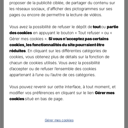
First
Last
proposer de la publicité ciblée, de partager du contenu sur
Téléphone
*
les réseaux sociaux, d'afficher des pictogrammes sur ses
pages ou encore de permettre la lecture de vidéos.
No
country
Vous avez la possibilité de refuser le dépôt de
tout
ou
partie
E-mail
*
selected
des cookies
en appuyant le bouton « Tout refuser » ou «
Gérer mes cookies ».
Si vous n’acceptez pas certains
cookies, les fonctionnalités du site pourraient être
réduites
. En cliquant sur les différentes catégories de
Informations complémentaires (facultatif)
cookies, vous obtenez plus de détails sur la fonction de
chacun de cookies utilisés. Vous avez la possibilité
d’accepter ou de refuser l’ensemble des cookies
appartenant à l’une ou l’autre de ces catégories.
Information données personnelles
*
Vous pouvez revenir sur cette interface, à tout moment, et
En cochant cette case et en soumettant ce formulaire,
modifier vos préférences en cliquant sur le lien
Gérer mes
j'accepte que mes données personnelles soient utilisées
cookies
situé en bas de page.
pour me recontacter dans le cadre de ma demande
indiquée dans ce formulaire.
Pour connaitre et exercer vos droits, notamment de retrait de votre consentement
Gérer mes cookies
à l'utilisation de données collectés par ce formulaire, veuillez consulter notre