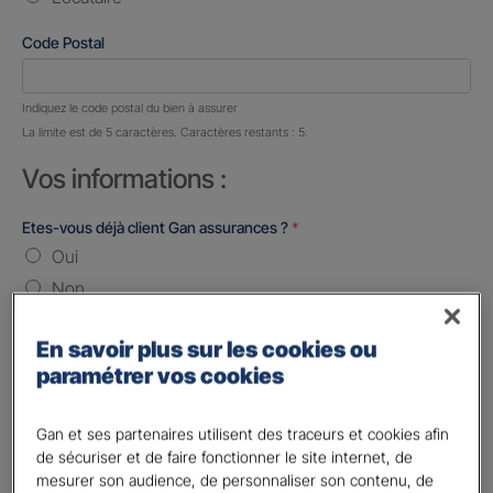
Code Postal
Nombre de caractères restants :
5 caractères restants
Indiquez le code postal du bien à assurer
La limite est de 5 caractères. Caractères restants : 5.
Vos informations :
Etes-vous déjà client Gan assurances ?
*
Oui
Non
Civilité
*
En savoir plus sur les cookies ou
Madame
paramétrer vos cookies
Monsieur
Gan et ses partenaires utilisent des traceurs et cookies afin
Contact
*
de sécuriser et de faire fonctionner le site internet, de
mesurer son audience, de personnaliser son contenu, de