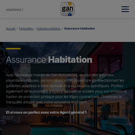
ASSISTANCE ?
Accueil
Particuliers
Habitations&Biens
Assurance Habitation
Assurance
Habitation
Avec l’assurance maison de Gan Assurances, en plus des garanties
essentielles incluses, personnalisez votre couverture en sélectionnant les
garanties adaptées à votre domicile et à vos besoins spécifiques. Profitez
également de la possibilité d’inclure l’assurance scolaire pour vos enfants et
l’option de protection juridique pour les litiges contractuels. Choisissez la
tranquillité d’esprit avec notre assurance logement.
Et si vous en parliez avec votre Agent général ?