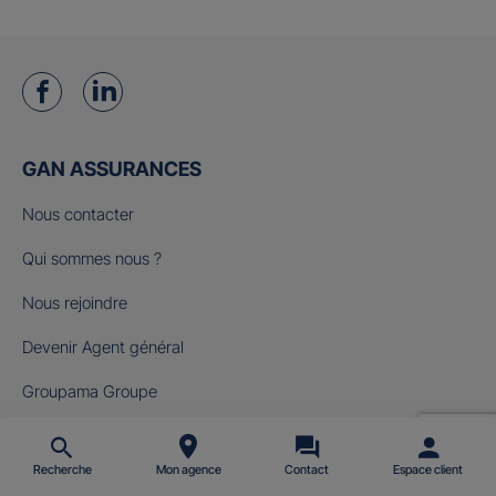
GAN ASSURANCES
Nous contacter
Qui sommes nous ?
Nous rejoindre
Devenir Agent général
Groupama Groupe
Fondation Gan pour le Cinéma
Recherche
Mon agence
Contact
Espace client
NOS OFFRES