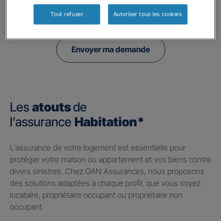
politique de confidentialité.
Tout refuser
Autoriser tous les cookies
Envoyer ma demande
Les
atouts
de
l’assurance
Habitation*
​L’assurance de votre logement est essentielle pour
protéger votre maison ou appartement et vos biens contre
divers sinistres. Chez GAN Assurances, nous proposons
des solutions adaptées à chaque profil, que vous soyez
locataire, propriétaire occupant ou propriétaire non
occupant.