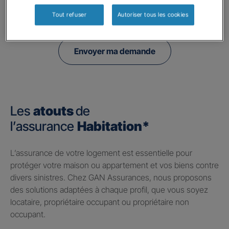
politique de confidentialité.
Tout refuser
Autoriser tous les cookies
Envoyer ma demande
Les
atouts
de
l’assurance
Habitation*
​L’assurance de votre logement est essentielle pour
protéger votre maison ou appartement et vos biens contre
divers sinistres. Chez GAN Assurances, nous proposons
des solutions adaptées à chaque profil, que vous soyez
locataire, propriétaire occupant ou propriétaire non
occupant.