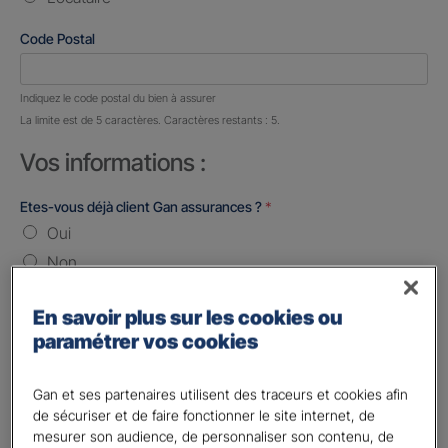
Code Postal
Nombre de caractères restants :
5 caractères restants
Indiquez le code postal du bien à assurer
La limite est de 5 caractères. Caractères restants : 5.
Vos informations :
Etes-vous déjà client Gan assurances ?
*
Oui
Non
Civilité
*
En savoir plus sur les cookies ou
Madame
paramétrer vos cookies
Monsieur
Gan et ses partenaires utilisent des traceurs et cookies afin
Contact
*
de sécuriser et de faire fonctionner le site internet, de
mesurer son audience, de personnaliser son contenu, de