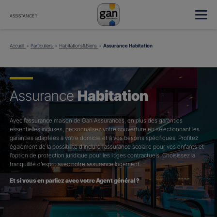
ASSISTANCE ?
Accueil
Particuliers
Habitations&Biens
Assurance Habitation
Assurance
Habitation
Avec l’assurance maison de Gan Assurances, en plus des garanties
essentielles incluses, personnalisez votre couverture en sélectionnant les
garanties adaptées à votre domicile et à vos besoins spécifiques. Profitez
également de la possibilité d’inclure l’assurance scolaire pour vos enfants et
l’option de protection juridique pour les litiges contractuels. Choisissez la
tranquillité d’esprit avec notre assurance logement.
Et si vous en parliez avec votre Agent général ?