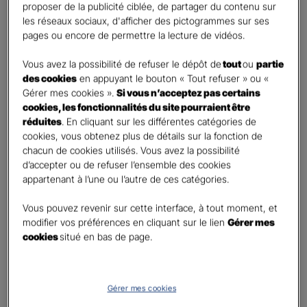
First
Last
proposer de la publicité ciblée, de partager du contenu sur
Téléphone
*
les réseaux sociaux, d'afficher des pictogrammes sur ses
pages ou encore de permettre la lecture de vidéos.
United
States
Vous avez la possibilité de refuser le dépôt de
tout
ou
partie
E-mail
*
+1
des cookies
en appuyant le bouton « Tout refuser » ou «
Gérer mes cookies ».
Si vous n’acceptez pas certains
cookies, les fonctionnalités du site pourraient être
réduites
. En cliquant sur les différentes catégories de
Informations complémentaires (facultatif)
cookies, vous obtenez plus de détails sur la fonction de
chacun de cookies utilisés. Vous avez la possibilité
d’accepter ou de refuser l’ensemble des cookies
appartenant à l’une ou l’autre de ces catégories.
Information données personnelles
*
Vous pouvez revenir sur cette interface, à tout moment, et
En cochant cette case et en soumettant ce formulaire,
modifier vos préférences en cliquant sur le lien
Gérer mes
j'accepte que mes données personnelles soient utilisées
cookies
situé en bas de page.
pour me recontacter dans le cadre de ma demande
indiquée dans ce formulaire.
Pour connaitre et exercer vos droits, notamment de retrait de votre consentement
Gérer mes cookies
à l'utilisation de données collectés par ce formulaire, veuillez consulter notre