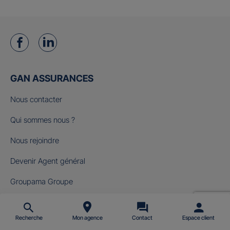
GAN ASSURANCES
Nous contacter
Qui sommes nous ?
Nous rejoindre
Devenir Agent général
Groupama Groupe
Fondation Gan pour le Cinéma
Recherche
Mon agence
Contact
Espace client
NOS OFFRES