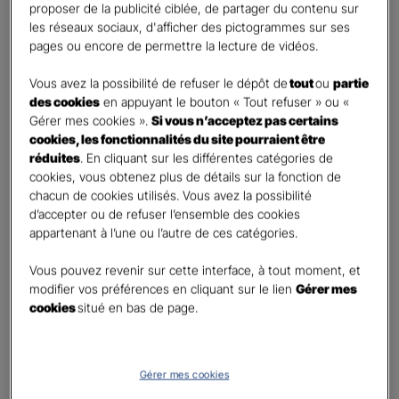
First
Last
proposer de la publicité ciblée, de partager du contenu sur
Téléphone
*
les réseaux sociaux, d'afficher des pictogrammes sur ses
pages ou encore de permettre la lecture de vidéos.
United
States
Vous avez la possibilité de refuser le dépôt de
tout
ou
partie
E-mail
*
+1
des cookies
en appuyant le bouton « Tout refuser » ou «
Gérer mes cookies ».
Si vous n’acceptez pas certains
cookies, les fonctionnalités du site pourraient être
réduites
. En cliquant sur les différentes catégories de
Informations complémentaires (facultatif)
cookies, vous obtenez plus de détails sur la fonction de
chacun de cookies utilisés. Vous avez la possibilité
d’accepter ou de refuser l’ensemble des cookies
appartenant à l’une ou l’autre de ces catégories.
Information données personnelles
*
Vous pouvez revenir sur cette interface, à tout moment, et
En cochant cette case et en soumettant ce formulaire,
modifier vos préférences en cliquant sur le lien
Gérer mes
j'accepte que mes données personnelles soient utilisées
cookies
situé en bas de page.
pour me recontacter dans le cadre de ma demande
indiquée dans ce formulaire.
Pour connaitre et exercer vos droits, notamment de retrait de votre consentement
Gérer mes cookies
à l'utilisation de données collectés par ce formulaire, veuillez consulter notre