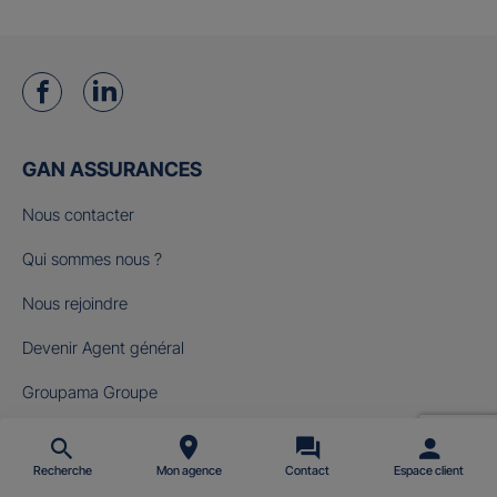
GAN ASSURANCES
Nous contacter
Qui sommes nous ?
Nous rejoindre
Devenir Agent général
Groupama Groupe
Fondation Gan pour le Cinéma
Recherche
Mon agence
Contact
Espace client
NOS OFFRES