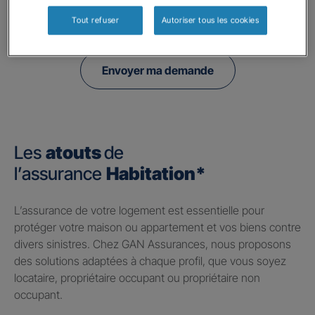
politique de confidentialité.
Tout refuser
Autoriser tous les cookies
Envoyer ma demande
Les
atouts
de
l’assurance
Habitation*
​L’assurance de votre logement est essentielle pour
protéger votre maison ou appartement et vos biens contre
divers sinistres. Chez GAN Assurances, nous proposons
des solutions adaptées à chaque profil, que vous soyez
locataire, propriétaire occupant ou propriétaire non
occupant.