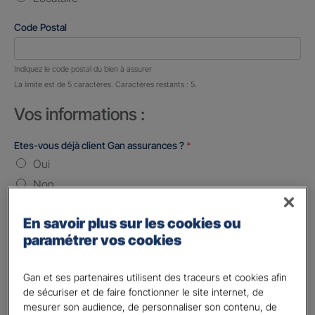
Code Postal
Nombre de caractères restants :
5 caractères restants
Indiquez le code postal du bien à assurer
La limite est de 5 caractères. Caractères restants : 5.
Vos informations :
Etes-vous déjà client Gan assurances ?
*
Oui
Non
Civilité
*
En savoir plus sur les cookies ou
Madame
paramétrer vos cookies
Monsieur
Gan et ses partenaires utilisent des traceurs et cookies afin
Contact
*
de sécuriser et de faire fonctionner le site internet, de
mesurer son audience, de personnaliser son contenu, de