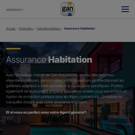
ASSISTANCE ?
Accueil
Particuliers
Habitations&Biens
Assurance Habitation
Assurance
Habitation
Avec l’assurance maison de Gan Assurances, en plus des garanties
essentielles incluses, personnalisez votre couverture en sélectionnant les
garanties adaptées à votre domicile et à vos besoins spécifiques. Profitez
également de la possibilité d’inclure l’assurance scolaire pour vos enfants et
l’option de protection juridique pour les litiges contractuels. Choisissez la
tranquillité d’esprit avec notre assurance logement.
Et si vous en parliez avec votre Agent général ?