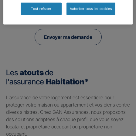
à l'utilisation de données collectés par ce formulaire, veuillez consulter notre
politique de confidentialité.
Tout refuser
Autoriser tous les cookies
Envoyer ma demande
Les
atouts
de
l’assurance
Habitation*
​L’assurance de votre logement est essentielle pour
protéger votre maison ou appartement et vos biens contre
divers sinistres. Chez GAN Assurances, nous proposons
des solutions adaptées à chaque profil, que vous soyez
locataire, propriétaire occupant ou propriétaire non
occupant.