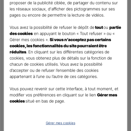
proposer de la publicité ciblée, de partager du contenu sur
First
Last
les réseaux sociaux, d'afficher des pictogrammes sur ses
Téléphone
*
pages ou encore de permettre la lecture de vidéos.
United
Vous avez la possibilité de refuser le dépôt de
tout
ou
partie
States
des cookies
en appuyant le bouton « Tout refuser » ou «
E-mail
*
+1
Gérer mes cookies ».
Si vous n’acceptez pas certains
cookies, les fonctionnalités du site pourraient être
réduites
. En cliquant sur les différentes catégories de
cookies, vous obtenez plus de détails sur la fonction de
Informations complémentaires (facultatif)
chacun de cookies utilisés. Vous avez la possibilité
d’accepter ou de refuser l’ensemble des cookies
appartenant à l’une ou l’autre de ces catégories.
Vous pouvez revenir sur cette interface, à tout moment, et
Information données personnelles
*
modifier vos préférences en cliquant sur le lien
Gérer mes
En cochant cette case et en soumettant ce formulaire,
cookies
situé en bas de page.
j'accepte que mes données personnelles soient utilisées
pour me recontacter dans le cadre de ma demande
indiquée dans ce formulaire.
Gérer mes cookies
Pour connaitre et exercer vos droits, notamment de retrait de votre consentement