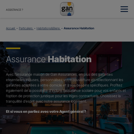
ASSISTANCE ?
Accueil
Particuliers
Habitations&Biens
Assurance Habitation
Assurance
Habitation
Avec l’assurance maison de Gan Assurances, en plus des garanties
essentielles incluses, personnalisez votre couverture en sélectionnant les
garanties adaptées à votre domicile et à vos besoins spécifiques. Profitez
également de la possibilité d’inclure l’assurance scolaire pour vos enfants et
l’option de protection juridique pour les litiges contractuels. Choisissez la
tranquillité d’esprit avec notre assurance logement.
Et si vous en parliez avec votre Agent général ?