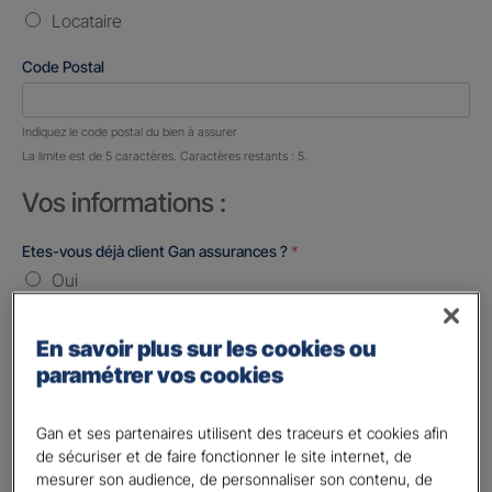
Locataire
Code Postal
Nombre de caractères restants :
5 caractères restants
Indiquez le code postal du bien à assurer
La limite est de 5 caractères. Caractères restants : 5.
Vos informations :
Etes-vous déjà client Gan assurances ?
*
Oui
Non
En savoir plus sur les cookies ou
Civilité
*
paramétrer vos cookies
Madame
Monsieur
Gan et ses partenaires utilisent des traceurs et cookies afin
de sécuriser et de faire fonctionner le site internet, de
Contact
*
mesurer son audience, de personnaliser son contenu, de