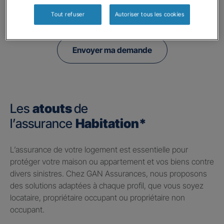
politique de confidentialité.
Tout refuser
Autoriser tous les cookies
Envoyer ma demande
Les
atouts
de
l’assurance
Habitation*
​L’assurance de votre logement est essentielle pour
protéger votre maison ou appartement et vos biens contre
divers sinistres. Chez GAN Assurances, nous proposons
des solutions adaptées à chaque profil, que vous soyez
locataire, propriétaire occupant ou propriétaire non
occupant.