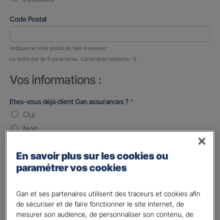
Code Postal
Nombre de caractères restants :
5 caractères restants
Indiquez le code postal du bien à assurer
La limite est de 5 caractères. Caractères restants : 5.
Vos informations :
Etes-vous déjà client Gan assurances ?
*
Oui
Non
Civilité
*
En savoir plus sur les cookies ou
Madame
paramétrer vos cookies
Monsieur
Gan et ses partenaires utilisent des traceurs et cookies afin
Contact
*
de sécuriser et de faire fonctionner le site internet, de
mesurer son audience, de personnaliser son contenu, de