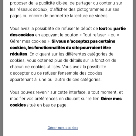
First
Last
proposer de la publicité ciblée, de partager du contenu sur
Téléphone
*
les réseaux sociaux, d'afficher des pictogrammes sur ses
pages ou encore de permettre la lecture de vidéos.
No
country
Vous avez la possibilité de refuser le dépôt de
tout
ou
partie
E-mail
*
selected
des cookies
en appuyant le bouton « Tout refuser » ou «
Gérer mes cookies ».
Si vous n’acceptez pas certains
cookies, les fonctionnalités du site pourraient être
réduites
. En cliquant sur les différentes catégories de
Informations complémentaires (facultatif)
cookies, vous obtenez plus de détails sur la fonction de
chacun de cookies utilisés. Vous avez la possibilité
d’accepter ou de refuser l’ensemble des cookies
appartenant à l’une ou l’autre de ces catégories.
Information données personnelles
*
Vous pouvez revenir sur cette interface, à tout moment, et
En cochant cette case et en soumettant ce formulaire,
modifier vos préférences en cliquant sur le lien
Gérer mes
j'accepte que mes données personnelles soient utilisées
cookies
situé en bas de page.
pour me recontacter dans le cadre de ma demande
indiquée dans ce formulaire.
Pour connaitre et exercer vos droits, notamment de retrait de votre consentement
Gérer mes cookies
à l'utilisation de données collectés par ce formulaire, veuillez consulter notre