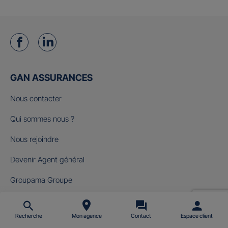
GAN ASSURANCES
Nous contacter
Qui sommes nous ?
Nous rejoindre
Devenir Agent général
Groupama Groupe
Fondation Gan pour le Cinéma
Recherche
Mon agence
Contact
Espace client
NOS OFFRES