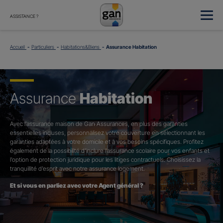
ASSISTANCE ?
Accueil
Particuliers
Habitations&Biens
Assurance Habitation
Assurance
Habitation
Avec l’assurance maison de Gan Assurances, en plus des garanties
essentielles incluses, personnalisez votre couverture en sélectionnant les
garanties adaptées à votre domicile et à vos besoins spécifiques. Profitez
également de la possibilité d’inclure l’assurance scolaire pour vos enfants et
l’option de protection juridique pour les litiges contractuels. Choisissez la
tranquillité d’esprit avec notre assurance logement.
Et si vous en parliez avec votre Agent général ?