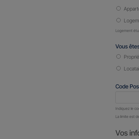
Appar
Logeme
Logement étud
Vous ête
Proprié
Locata
Code Pos
Nombre d
Indiquez le co
La limite est d
Vos inf