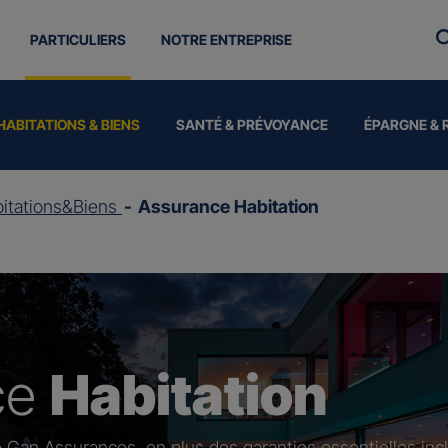
PARTICULIERS
NOTRE ENTREPRISE
HABITATIONS & BIENS
SANTÉ & PRÉVOYANCE
ÉPARGNE & 
itations&Biens
Assurance Habitation
ce
Habitation
 Gan Assurances, en plus des garanties essentielles inc