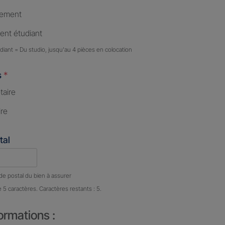
tement
nt étudiant
iant = Du studio, jusqu'au 4 pièces en colocation
s
*
taire
ire
tal
e caractères restants :
5 caractères restants
de postal du bien à assurer
e 5 caractères. Caractères restants : 5.
ormations :