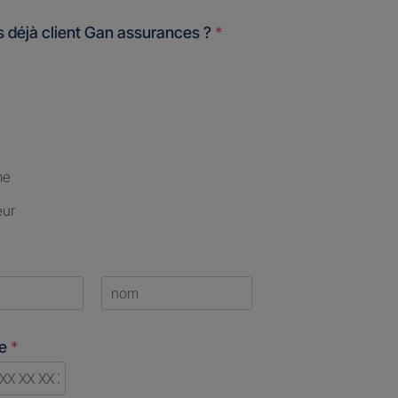
 déjà client Gan assurances ?
*
me
eur
Last
ne
*
d