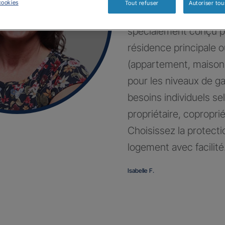
cookies
Tout refuser
Autoriser tou
Bénéficiez d’un contr
spécialement conçu p
résidence principale 
(appartement, maison
pour les niveaux de g
besoins individuels sel
propriétaire, coproprié
Choisissez la protecti
logement avec facilité
Isabelle F.