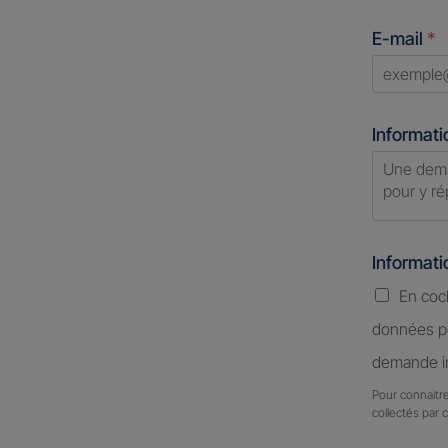
States
E-mail
*
+1
Informati
Informat
En coc
données pe
demande in
Pour connaitre
collectés par 