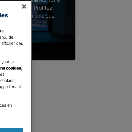
s spécifiques. Profitez
ies
n de protection juridique
e logement.
ire
tenu, de
'afficher des
yant le
ins cookies,
tes
 cookies
 appartenant
nces en