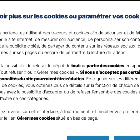
 les garanties adaptées à votre domicile et à vos besoin
oir plus sur les cookies ou paramétrer vos cook
d’inclure l’assurance scolaire pour vos enfants et l’optio
s. Choisissez la tranquillité d’esprit avec notre assuranc
 partenaires utilisent des traceurs et cookies afin de sécuriser et de fa
c votre Agent général ?
er le site internet, de mesurer son audience, de personnaliser son con
e la publicité ciblée, de partager du contenu sur les réseaux sociaux, d
mes sur ses pages ou encore de permettre la lecture de vidéos.
la possibilité de refuser le dépôt de
tout
ou
partie des cookies
en appu
Tout refuser » ou « Gérer mes cookies ».
Si vous n’acceptez pas certa
ionnalités du site pourraient être réduites
. En cliquant sur les différen
 de cookies, vous obtenez plus de détails sur la fonction de chacun de
Vous avez la possibilité d’accepter ou de refuser l’ensemble des cookies
 l’autre de ces catégories.
ez revenir sur cette interface, à tout moment, et modifier vos préfére
Parole
ur le lien
Gérer mes cookies
situé en bas de page.
d’expert !