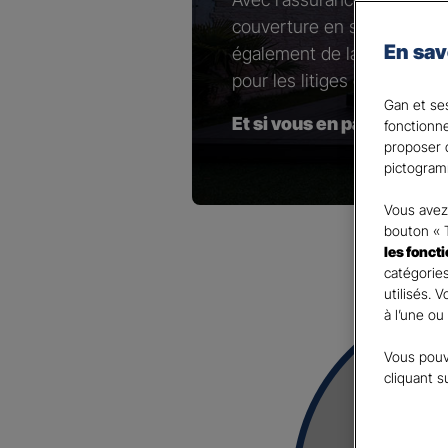
couverture en sélectionnant
En sav
également de la possibilité 
pour les litiges contractuel
Gan et ses
Et si vous en parliez ave
fonctionn
proposer d
pictogram
Vous avez 
bouton « 
les fonct
catégories
utilisés. 
à l’une ou
Vous pouv
cliquant s