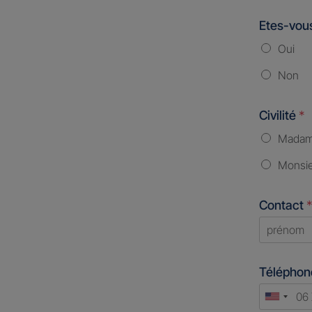
Etes-vous
Oui
Non
Civilité
*
Mada
Monsi
Contact
*
First
Télépho
Unite