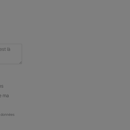
es
de ma
de données