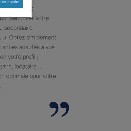
s les cookies
at sur-mesure
our sécuriser votre
ou secondaire
…). Optez simplement
aranties adaptés à vos
on votre profil :
taire, locataire…
on optimale pour votre
.