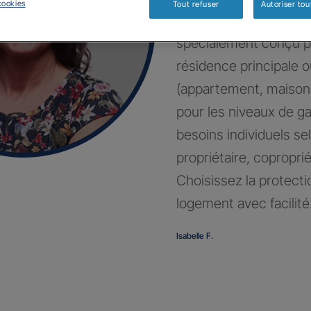
cookies
Tout refuser
Autoriser tou
Bénéficiez d’un contr
spécialement conçu p
résidence principale 
(appartement, maison
pour les niveaux de g
besoins individuels sel
propriétaire, coproprié
Choisissez la protecti
logement avec facilité
Isabelle F.