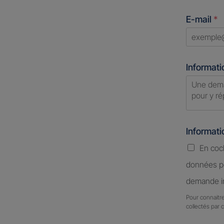
States
E-mail
*
+1
Informati
Informat
En coc
données pe
demande in
Pour connaitre
collectés par 