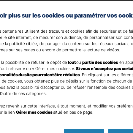
 les garanties adaptées à votre domicile et à vos besoin
oir plus sur les cookies ou paramétrer vos cook
d’inclure l’assurance scolaire pour vos enfants et l’optio
s. Choisissez la tranquillité d’esprit avec notre assuranc
 partenaires utilisent des traceurs et cookies afin de sécuriser et de fa
c votre Agent général ?
er le site internet, de mesurer son audience, de personnaliser son con
e la publicité ciblée, de partager du contenu sur les réseaux sociaux, d
mes sur ses pages ou encore de permettre la lecture de vidéos.
la possibilité de refuser le dépôt de
tout
ou
partie des cookies
en appu
Tout refuser » ou « Gérer mes cookies ».
Si vous n’acceptez pas certa
ionnalités du site pourraient être réduites
. En cliquant sur les différen
 de cookies, vous obtenez plus de détails sur la fonction de chacun de
Vous avez la possibilité d’accepter ou de refuser l’ensemble des cookies
 l’autre de ces catégories.
ez revenir sur cette interface, à tout moment, et modifier vos préfére
Parole
ur le lien
Gérer mes cookies
situé en bas de page.
d’expert !