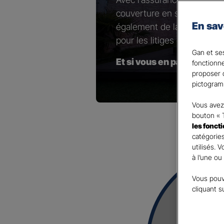
couverture en sélectionnant
En sav
également de la possibilité 
pour les litiges contractuel
Gan et ses
Et si vous en parliez ave
fonctionn
proposer d
pictogram
Vous avez 
bouton « 
les fonct
catégories
utilisés. 
à l’une ou
Vous pouv
cliquant s