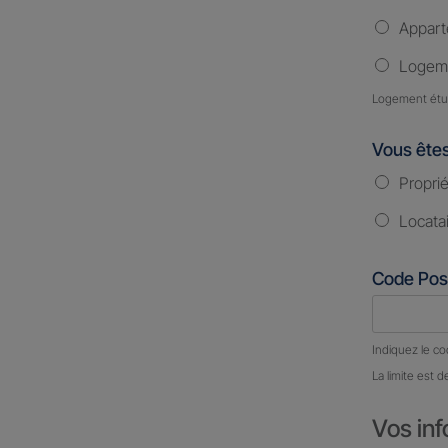
Appar
Logeme
Logement étud
Vous ête
Proprié
Locata
Code Pos
Nombre d
Indiquez le co
La limite est d
Vos inf