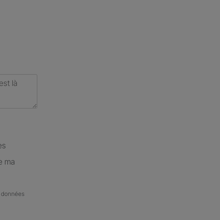
es
de ma
de données