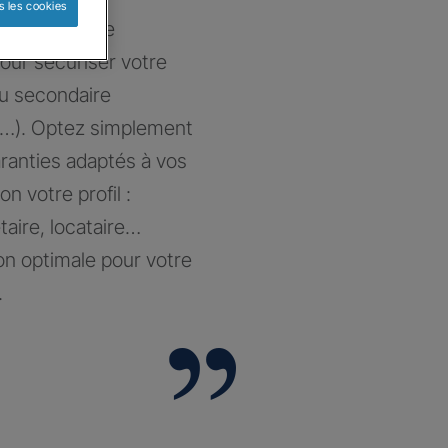
s les cookies
at sur-mesure
our sécuriser votre
ou secondaire
…). Optez simplement
aranties adaptés à vos
on votre profil :
taire, locataire…
on optimale pour votre
.