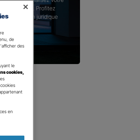
s spécifiques. Profitez
ies
n de protection juridique
e logement.
ire
tenu, de
'afficher des
yant le
ins cookies,
tes
 cookies
 appartenant
nces en