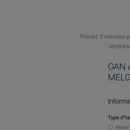
Prenez 3 minutes po
recontac
GAN 
MELG
Informa
Type d'ha
Maiso