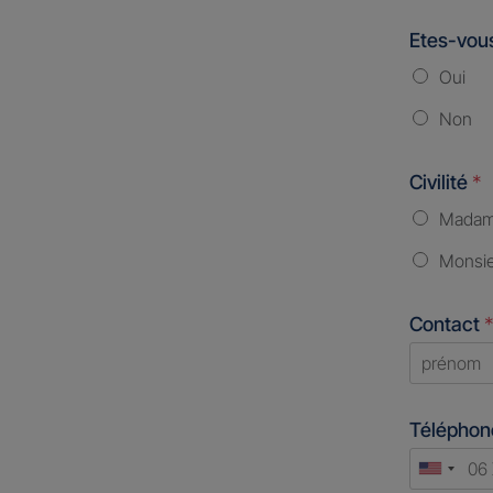
Etes-vous
Oui
Non
Civilité
*
Mada
Monsi
Contact
*
First
Télépho
Unite