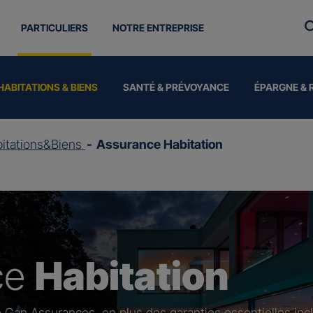
PARTICULIERS
NOTRE ENTREPRISE
HABITATIONS & BIENS
SANTÉ & PRÉVOYANCE
ÉPARGNE & 
itations&Biens
Assurance Habitation
ce
Habitation
 Gan Assurances, en plus des garanties essentielles inc