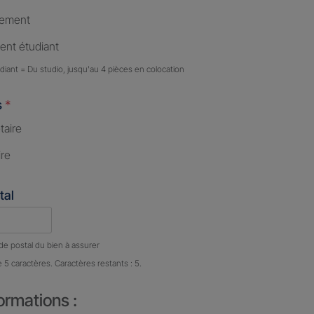
tement
nt étudiant
iant = Du studio, jusqu'au 4 pièces en colocation
s
*
taire
ire
tal
e caractères restants :
5 caractères restants
de postal du bien à assurer
e 5 caractères. Caractères restants : 5.
ormations :