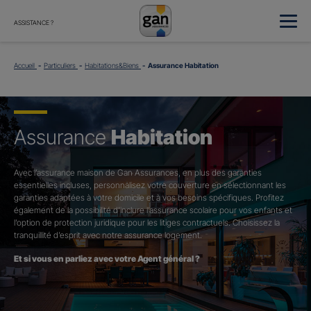
ASSISTANCE ?
Accueil
Particuliers
Habitations&Biens
Assurance Habitation
Assurance
Habitation
Avec l’assurance maison de Gan Assurances, en plus des garanties
essentielles incluses, personnalisez votre couverture en sélectionnant les
garanties adaptées à votre domicile et à vos besoins spécifiques. Profitez
également de la possibilité d’inclure l’assurance scolaire pour vos enfants et
l’option de protection juridique pour les litiges contractuels. Choisissez la
tranquillité d’esprit avec notre assurance logement.
Et si vous en parliez avec votre Agent général ?