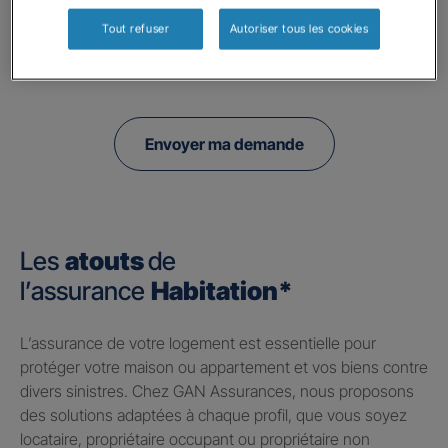
Pour connaitre et exercer vos droits, notamment de retrait de votre consentement
Tout refuser
Autoriser tous les cookies
à l'utilisation de données collectés par ce formulaire, veuillez consulter notre
politique de confidentialité.
Envoyer ma demande
Les
atouts
de
l’assurance
Habitation*
​L’assurance de votre logement est essentielle pour
protéger votre maison ou appartement et vos biens contre
divers sinistres. Chez GAN Assurances, nous proposons
des solutions adaptées à chaque profil, que vous soyez
locataire, propriétaire occupant ou propriétaire non