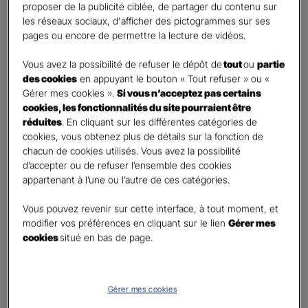
proposer de la publicité ciblée, de partager du contenu sur
les réseaux sociaux, d'afficher des pictogrammes sur ses
First
Last
pages ou encore de permettre la lecture de vidéos.
Téléphone
*
Vous avez la possibilité de refuser le dépôt de
tout
ou
partie
United
des cookies
en appuyant le bouton « Tout refuser » ou «
States
Gérer mes cookies ».
Si vous n’acceptez pas certains
E-mail
*
+1
cookies, les fonctionnalités du site pourraient être
réduites
. En cliquant sur les différentes catégories de
cookies, vous obtenez plus de détails sur la fonction de
chacun de cookies utilisés. Vous avez la possibilité
Informations complémentaires (facultatif)
d’accepter ou de refuser l’ensemble des cookies
appartenant à l’une ou l’autre de ces catégories.
Vous pouvez revenir sur cette interface, à tout moment, et
modifier vos préférences en cliquant sur le lien
Gérer mes
Information données personnelles
*
cookies
situé en bas de page.
En cochant cette case et en soumettant ce formulaire,
j'accepte que mes données personnelles soient utilisées
pour me recontacter dans le cadre de ma demande
Gérer mes cookies
indiquée dans ce formulaire.