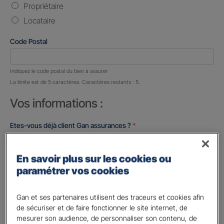
Propriétaire
Locataire
Code Postal
Nombre de caractères restants :
5 caractères restants
Indiquez le code postal du bien à assurer
La limite est de 5 caractères. Caractères restants : 5.
Vos informations :
Etes-vous déjà client Gan assurances ?
*
Oui
Non
En savoir plus sur les cookies ou
paramétrer vos cookies
Civilité
*
Madame
Gan et ses partenaires utilisent des traceurs et cookies afin
Monsieur
de sécuriser et de faire fonctionner le site internet, de
mesurer son audience, de personnaliser son contenu, de
Contact
*