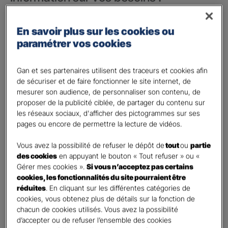
Vos besoins concernent :
*
En savoir plus sur les cookies ou
votre vie privée
paramétrer vos cookies
votre vie professionnelle
Vos informations :
Gan et ses partenaires utilisent des traceurs et cookies afin
de sécuriser et de faire fonctionner le site internet, de
mesurer son audience, de personnaliser son contenu, de
Etes-vous déjà client Gan assurances ?
*
proposer de la publicité ciblée, de partager du contenu sur
Oui
les réseaux sociaux, d'afficher des pictogrammes sur ses
Non
pages ou encore de permettre la lecture de vidéos.
Civilité
*
Vous avez la possibilité de refuser le dépôt de
tout
ou
partie
Madame
des cookies
en appuyant le bouton « Tout refuser » ou «
Gérer mes cookies ».
Si vous n’acceptez pas certains
Monsieur
cookies, les fonctionnalités du site pourraient être
réduites
. En cliquant sur les différentes catégories de
Contact
*
cookies, vous obtenez plus de détails sur la fonction de
chacun de cookies utilisés. Vous avez la possibilité
First
Last
d’accepter ou de refuser l’ensemble des cookies