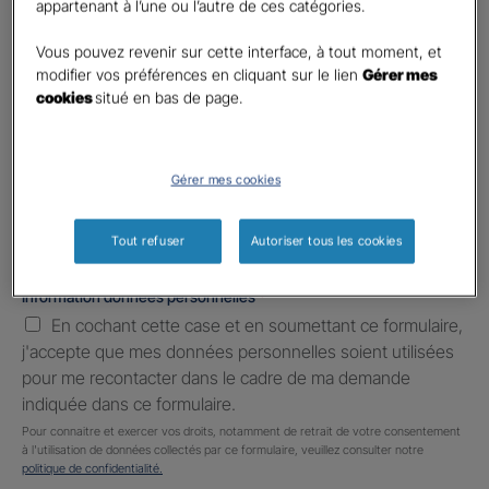
appartenant à l’une ou l’autre de ces catégories.
Téléphone
*
United
Vous pouvez revenir sur cette interface, à tout moment, et
States
modifier vos préférences en cliquant sur le lien
Gérer mes
E-mail
*
+1
cookies
situé en bas de page.
Informations complémentaires (facultatif)
Gérer mes cookies
Tout refuser
Autoriser tous les cookies
Information données personnelles
*
En cochant cette case et en soumettant ce formulaire,
j'accepte que mes données personnelles soient utilisées
pour me recontacter dans le cadre de ma demande
indiquée dans ce formulaire.
Pour connaitre et exercer vos droits, notamment de retrait de votre consentement
à l'utilisation de données collectés par ce formulaire, veuillez consulter notre
politique de confidentialité.