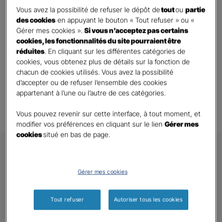
risque est prise en compte dans le bénéfice imposable de
Vous avez la possibilité de refuser le dépôt de
tout
ou
partie
des cookies
en appuyant le bouton « Tout refuser » ou «
l’exercice au cours duquel elle est attribuée.
Gérer mes cookies ».
Si vous n’acceptez pas certains
cookies, les fonctionnalités du site pourraient être
Découvrez l’assurance Homme Clé
réduites
. En cliquant sur les différentes catégories de
cookies, vous obtenez plus de détails sur la fonction de
chacun de cookies utilisés. Vous avez la possibilité
Toutes les questions
d’accepter ou de refuser l’ensemble des cookies
appartenant à l’une ou l’autre de ces catégories.
Vous pouvez revenir sur cette interface, à tout moment, et
modifier vos préférences en cliquant sur le lien
Gérer mes
cookies
situé en bas de page.
Gérer mes cookies
GAN ASSURANCES
Tout refuser
Autoriser tous les cookies
Nous contacter