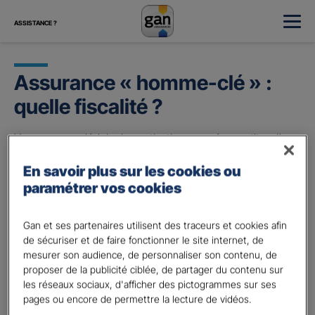
ASSISTANCE ?
Assurance « homme-clé » :
quelle fiscalité ?
Vous pouvez déduire les cotisations versées au titre d’une
assurance « homme-clé » des bénéfices de l’entreprise,
En savoir plus sur les cookies ou
sous réserve de respecter certaines conditions :
paramétrer vos cookies
l’entreprise est bénéficiaire de l’assurance « homme-
clé » (et non la famille de l’homme-clé par exemple) ;
Gan et ses partenaires utilisent des traceurs et cookies afin
sa désignation est irrévocable ;
de sécuriser et de faire fonctionner le site internet, de
l’homme-clé joue un rôle déterminant dans le
mesurer son audience, de personnaliser son contenu, de
fonctionnement de l’entreprise.
proposer de la publicité ciblée, de partager du contenu sur
les réseaux sociaux, d'afficher des pictogrammes sur ses
La contrepartie de cette déductibilité : l’indemnité de
pages ou encore de permettre la lecture de vidéos.
l’assurance « homme-clé » versée lors de la réalisation du