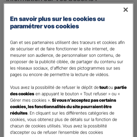
Vos besoins concernent :
*
En savoir plus sur les cookies ou
votre vie privée
paramétrer vos cookies
votre vie professionnelle
Vos informations :
Gan et ses partenaires utilisent des traceurs et cookies afin
de sécuriser et de faire fonctionner le site internet, de
mesurer son audience, de personnaliser son contenu, de
Etes-vous déjà client Gan assurances ?
*
proposer de la publicité ciblée, de partager du contenu sur
Oui
les réseaux sociaux, d'afficher des pictogrammes sur ses
Non
pages ou encore de permettre la lecture de vidéos.
Civilité
*
Vous avez la possibilité de refuser le dépôt de
tout
ou
partie
Madame
des cookies
en appuyant le bouton « Tout refuser » ou «
Gérer mes cookies ».
Si vous n’acceptez pas certains
Monsieur
cookies, les fonctionnalités du site pourraient être
réduites
. En cliquant sur les différentes catégories de
Contact
*
cookies, vous obtenez plus de détails sur la fonction de
chacun de cookies utilisés. Vous avez la possibilité
First
Last
d’accepter ou de refuser l’ensemble des cookies