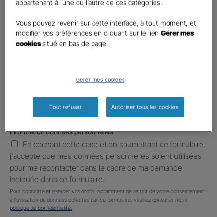
appartenant à l’une ou l’autre de ces catégories.
Téléphone
*
United
Vous pouvez revenir sur cette interface, à tout moment, et
States
modifier vos préférences en cliquant sur le lien
Gérer mes
E-mail
*
+1
cookies
situé en bas de page.
Informations complémentaires (facultatif)
Gérer mes cookies
Tout refuser
Autoriser tous les cookies
Information données personnelles
*
En cochant cette case et en soumettant ce formulaire,
j'accepte que mes données personnelles soient utilisées
pour me recontacter dans le cadre de ma demande
indiquée dans ce formulaire.
Pour connaitre et exercer vos droits, notamment de retrait de votre consentement
à l'utilisation de données collectés par ce formulaire, veuillez consulter notre
politique de confidentialité.