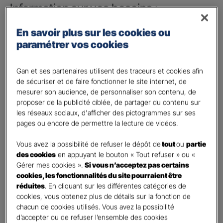
Information sur vos besoins :
Vos besoins concernent :
*
En savoir plus sur les cookies ou
votre vie privée
paramétrer vos cookies
votre vie professionnelle
Gan et ses partenaires utilisent des traceurs et cookies afin
Vos informations :
de sécuriser et de faire fonctionner le site internet, de
mesurer son audience, de personnaliser son contenu, de
proposer de la publicité ciblée, de partager du contenu sur
Etes-vous déjà client Gan assurances ?
*
les réseaux sociaux, d'afficher des pictogrammes sur ses
Oui
pages ou encore de permettre la lecture de vidéos.
Non
Vous avez la possibilité de refuser le dépôt de
tout
ou
partie
Civilité
*
des cookies
en appuyant le bouton « Tout refuser » ou «
Madame
Gérer mes cookies ».
Si vous n’acceptez pas certains
cookies, les fonctionnalités du site pourraient être
Monsieur
réduites
. En cliquant sur les différentes catégories de
cookies, vous obtenez plus de détails sur la fonction de
Contact
*
chacun de cookies utilisés. Vous avez la possibilité
d’accepter ou de refuser l’ensemble des cookies