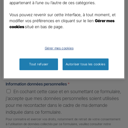
First
Last
appartenant à l’une ou l’autre de ces catégories.
Téléphone
*
Vous pouvez revenir sur cette interface, à tout moment, et
No
modifier vos préférences en cliquant sur le lien
Gérer mes
country
cookies
situé en bas de page.
E-mail
*
selected
Gérer mes cookies
Informations complémentaires (facultatif)
Tout refuser
Autoriser tous les cookies
Information données personnelles
*
En cochant cette case et en soumettant ce formulaire,
j'accepte que mes données personnelles soient utilisées
pour me recontacter dans le cadre de ma demande
indiquée dans ce formulaire.
Pour connaitre et exercer vos droits, notamment de retrait de votre consentement
à l'utilisation de données collectés par ce formulaire, veuillez consulter notre