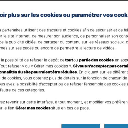
les spécificités de votre activité et de votre situation.
en place des moyens de prévention au cœur de votre ent
oir plus sur les cookies ou paramétrer vos cook
 de notre expertise et réactivité en cas de sinistre.
 partenaires utilisent des traceurs et cookies afin de sécuriser et de fa
er le site internet, de mesurer son audience, de personnaliser son con
nt
e la publicité ciblée, de partager du contenu sur les réseaux sociaux, d
mes sur ses pages ou encore de permettre la lecture de vidéos.
la possibilité de refuser le dépôt de
tout
ou
partie des cookies
en appu
Tout refuser » ou « Gérer mes cookies ».
Si vous n’acceptez pas certa
ionnalités du site pourraient être réduites
. En cliquant sur les différen
DEMANDE DE DEVIS
 de cookies, vous obtenez plus de détails sur la fonction de chacun de
Vous avez la possibilité d’accepter ou de refuser l’ensemble des cookies
 l’autre de ces catégories.
ur remplir ce rapide questionnaire afin que l’agen
ez revenir sur cette interface, à tout moment, et modifier vos préfére
te rapidement pour finaliser l’étude précise de vot
ur le lien
Gérer mes cookies
situé en bas de page.
ASSURANCES CHAMBERY JEAN