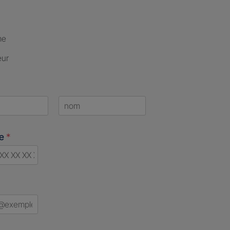
me
eur
Last
ne
*
d