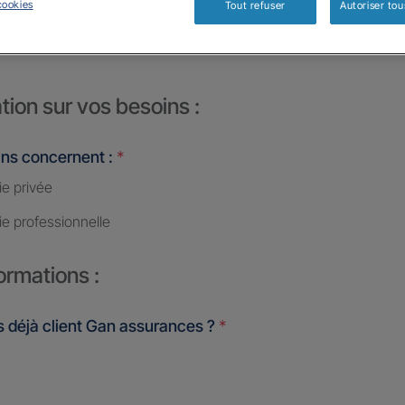
cookies
Tout refuser
Autoriser tou
ES
tion sur vos besoins :
ins concernent :
*
ie privée
ie professionnelle
ormations :
 déjà client Gan assurances ?
*