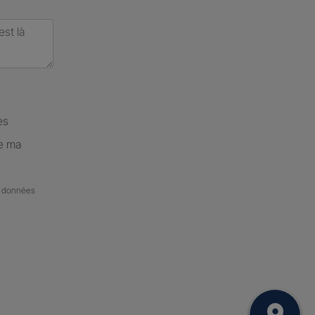
es
de ma
de données