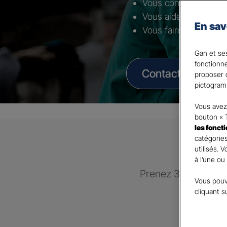
Vous conseiller selon 
Vous aider à mettre 
En sav
Vous faire bénéficier
Gan et ses
fonctionn
Contacter un Age
proposer d
pictogram
Vous avez 
bouton « 
les fonct
catégories
utilisés. 
à l’une ou
Prenez 3 minutes po
Vous pouv
recontac
cliquant s
GAN 