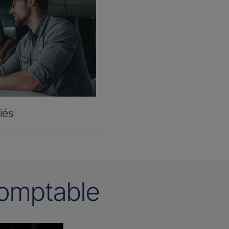
iés
omptable