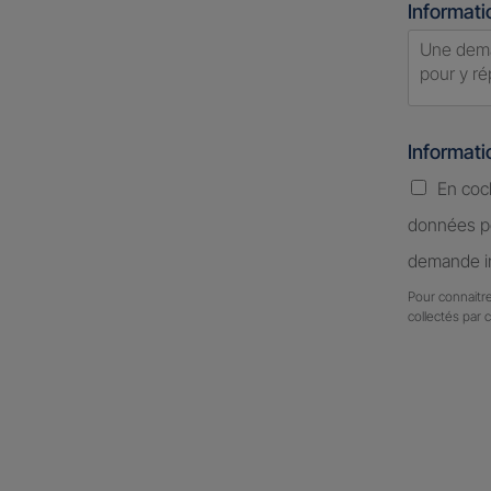
Informati
Informat
En coc
données pe
demande in
Pour connaitre
collectés par 