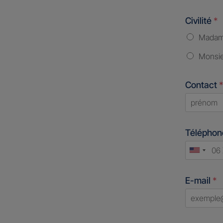
Civilité
*
Mada
Monsi
Contact
*
First
Télépho
Unite
States
E-mail
*
+1