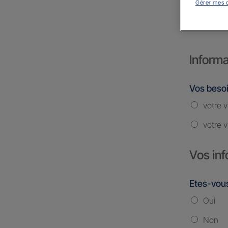
Gérer mes 
JAUR
Informa
Vos beso
votre v
votre v
Vos inf
Etes-vous
Oui
Non