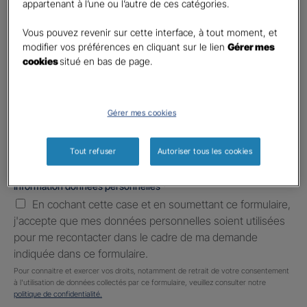
appartenant à l’une ou l’autre de ces catégories.
Téléphone
*
United
Vous pouvez revenir sur cette interface, à tout moment, et
States
modifier vos préférences en cliquant sur le lien
Gérer mes
E-mail
*
+1
cookies
situé en bas de page.
Informations complémentaires (facultatif)
Gérer mes cookies
Tout refuser
Autoriser tous les cookies
Information données personnelles
*
En cochant cette case et en soumettant ce formulaire,
j'accepte que mes données personnelles soient utilisées
pour me recontacter dans le cadre de ma demande
indiquée dans ce formulaire.
Pour connaitre et exercer vos droits, notamment de retrait de votre consentement
à l'utilisation de données collectés par ce formulaire, veuillez consulter notre
politique de confidentialité.