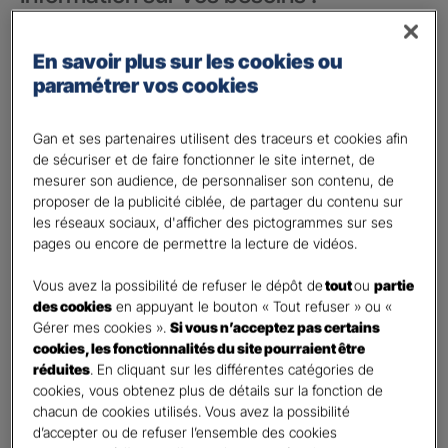
Vos besoins concernent :
*
En savoir plus sur les cookies ou
votre vie privée
paramétrer vos cookies
votre vie professionnelle
Vos informations :
Gan et ses partenaires utilisent des traceurs et cookies afin
de sécuriser et de faire fonctionner le site internet, de
mesurer son audience, de personnaliser son contenu, de
Etes-vous déjà client Gan assurances ?
*
proposer de la publicité ciblée, de partager du contenu sur
Oui
les réseaux sociaux, d'afficher des pictogrammes sur ses
Non
pages ou encore de permettre la lecture de vidéos.
Civilité
*
Vous avez la possibilité de refuser le dépôt de
tout
ou
partie
Madame
des cookies
en appuyant le bouton « Tout refuser » ou «
Gérer mes cookies ».
Si vous n’acceptez pas certains
Monsieur
cookies, les fonctionnalités du site pourraient être
réduites
. En cliquant sur les différentes catégories de
Contact
*
cookies, vous obtenez plus de détails sur la fonction de
chacun de cookies utilisés. Vous avez la possibilité
First
Last
d’accepter ou de refuser l’ensemble des cookies