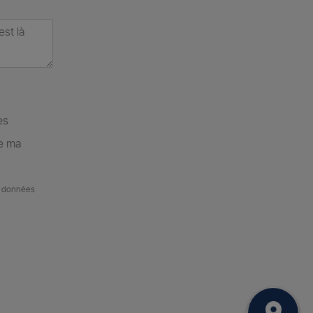
es
de ma
de données