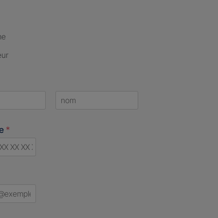
me
eur
Last
ne
*
ry
ed