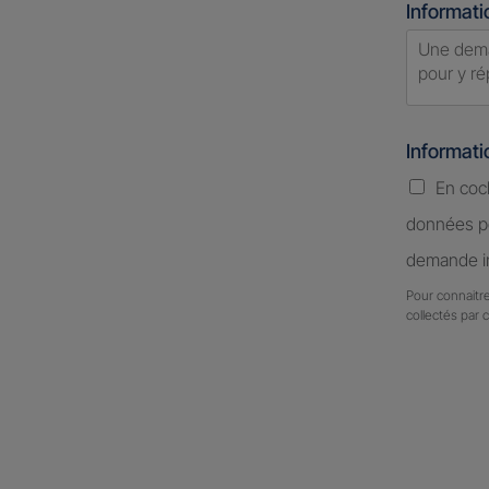
Informati
Informat
En coc
données pe
demande in
Pour connaitre
collectés par 