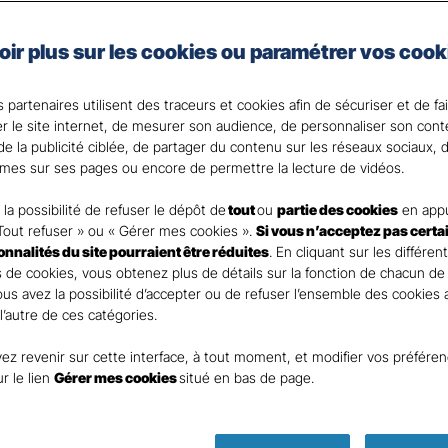
les spécificités de votre activité et de votre situation.
en place des moyens de prévention au cœur de votre ent
oir plus sur les cookies ou paramétrer vos cook
 de notre expertise et réactivité en cas de sinistre.
 partenaires utilisent des traceurs et cookies afin de sécuriser et de fa
er le site internet, de mesurer son audience, de personnaliser son con
nt
e la publicité ciblée, de partager du contenu sur les réseaux sociaux, d
mes sur ses pages ou encore de permettre la lecture de vidéos.
la possibilité de refuser le dépôt de
tout
ou
partie des cookies
en appu
Tout refuser » ou « Gérer mes cookies ».
Si vous n’acceptez pas certa
ionnalités du site pourraient être réduites
. En cliquant sur les différen
DEMANDE DE DEVIS
 de cookies, vous obtenez plus de détails sur la fonction de chacun de
Vous avez la possibilité d’accepter ou de refuser l’ensemble des cookies
 l’autre de ces catégories.
ur remplir ce rapide questionnaire afin que l’agen
ez revenir sur cette interface, à tout moment, et modifier vos préfére
te rapidement pour finaliser l’étude précise de vot
ur le lien
Gérer mes cookies
situé en bas de page.
ASSURANCES PERPIGNAN