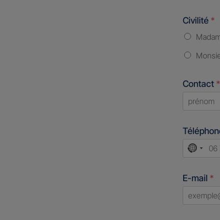
Civilité
*
Mada
Monsi
Contact
*
First
Télépho
No
count
E-mail
*
select