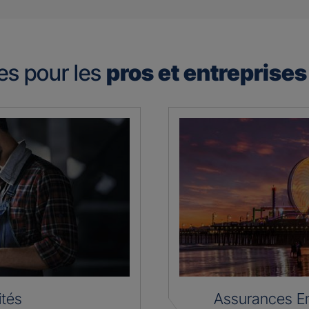
es pour les
pros et entreprise
ités
Assurances En