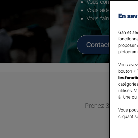
Vous conseiller selon 
Vous aider à mettre 
En sav
Vous faire bénéficier
Gan et ses
fonctionn
Contacter un Age
proposer d
pictogram
Vous avez 
bouton « 
les fonct
catégories
utilisés. 
à l’une ou
Prenez 3 minutes po
Vous pouv
recontac
cliquant s
GAN 