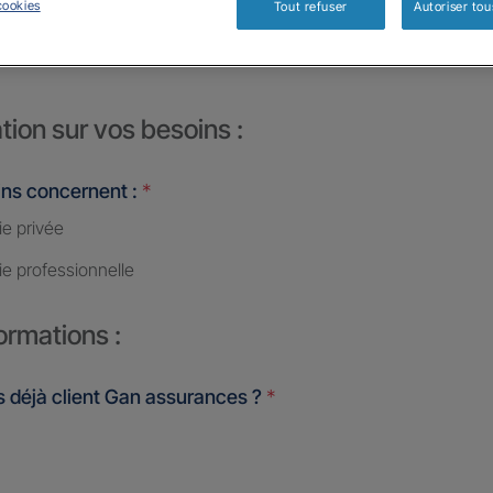
cookies
Tout refuser
Autoriser tou
SILLON
tion sur vos besoins :
ins concernent :
*
ie privée
ie professionnelle
ormations :
 déjà client Gan assurances ?
*