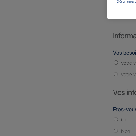
Gérer mes 
ROUS
Informa
Vos beso
votre v
votre v
Vos inf
Etes-vous
Oui
Non