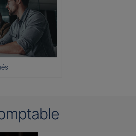
iés
omptable