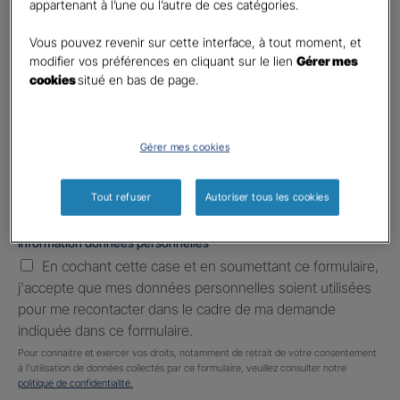
appartenant à l’une ou l’autre de ces catégories.
Téléphone
*
No
Vous pouvez revenir sur cette interface, à tout moment, et
country
modifier vos préférences en cliquant sur le lien
Gérer mes
E-mail
*
selected
cookies
situé en bas de page.
Informations complémentaires (facultatif)
Gérer mes cookies
Tout refuser
Autoriser tous les cookies
Information données personnelles
*
En cochant cette case et en soumettant ce formulaire,
j'accepte que mes données personnelles soient utilisées
pour me recontacter dans le cadre de ma demande
indiquée dans ce formulaire.
Pour connaitre et exercer vos droits, notamment de retrait de votre consentement
à l'utilisation de données collectés par ce formulaire, veuillez consulter notre
politique de confidentialité.