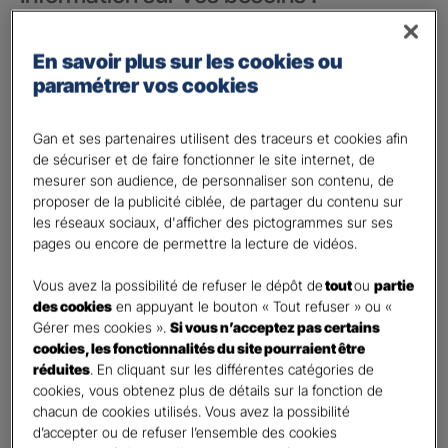
Vos besoins concernent :
*
En savoir plus sur les cookies ou
votre vie privée
paramétrer vos cookies
votre vie professionnelle
Vos informations :
Gan et ses partenaires utilisent des traceurs et cookies afin
de sécuriser et de faire fonctionner le site internet, de
mesurer son audience, de personnaliser son contenu, de
Etes-vous déjà client Gan assurances ?
*
proposer de la publicité ciblée, de partager du contenu sur
Oui
les réseaux sociaux, d'afficher des pictogrammes sur ses
Non
pages ou encore de permettre la lecture de vidéos.
Civilité
*
Vous avez la possibilité de refuser le dépôt de
tout
ou
partie
Madame
des cookies
en appuyant le bouton « Tout refuser » ou «
Gérer mes cookies ».
Si vous n’acceptez pas certains
Monsieur
cookies, les fonctionnalités du site pourraient être
réduites
. En cliquant sur les différentes catégories de
Contact
*
cookies, vous obtenez plus de détails sur la fonction de
chacun de cookies utilisés. Vous avez la possibilité
First
Last
d’accepter ou de refuser l’ensemble des cookies