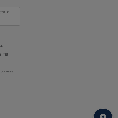
es
de ma
de données