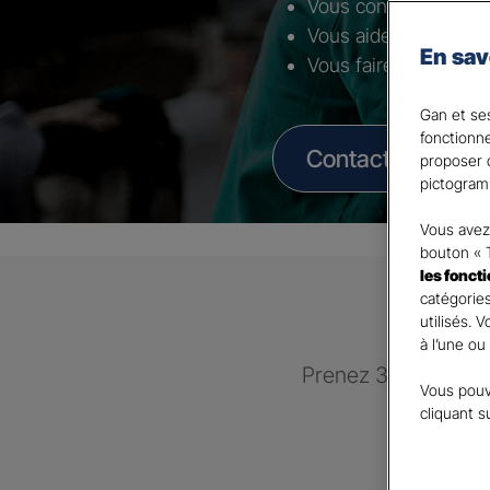
Vous conseiller selon 
Vous aider à mettre 
En sav
Vous faire bénéficier
Gan et ses
fonctionn
Contacter un Age
proposer d
pictogram
Vous avez 
bouton « 
les fonct
catégories
utilisés. 
à l’une ou
Prenez 3 minutes po
Vous pouv
recontac
cliquant s
GAN 