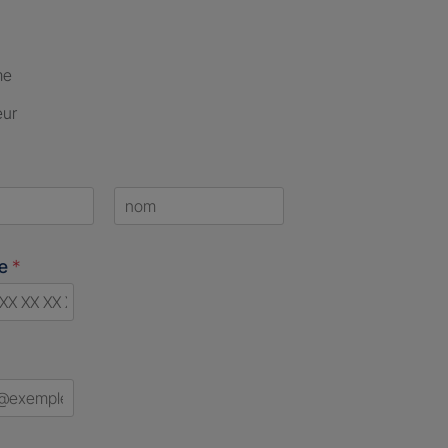
me
eur
Last
ne
*
d