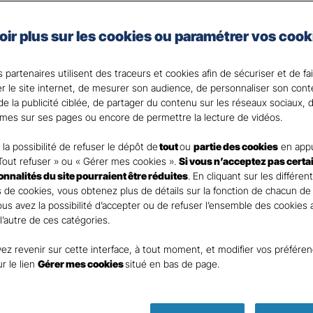
les spécificités de votre activité et de votre situation.
en place des moyens de prévention au cœur de votre ent
oir plus sur les cookies ou paramétrer vos cook
 de notre expertise et réactivité en cas de sinistre.
 partenaires utilisent des traceurs et cookies afin de sécuriser et de fa
er le site internet, de mesurer son audience, de personnaliser son con
nt
e la publicité ciblée, de partager du contenu sur les réseaux sociaux, d
mes sur ses pages ou encore de permettre la lecture de vidéos.
la possibilité de refuser le dépôt de
tout
ou
partie des cookies
en appu
Tout refuser » ou « Gérer mes cookies ».
Si vous n’acceptez pas certa
ionnalités du site pourraient être réduites
. En cliquant sur les différen
DEMANDE DE DEVIS
 de cookies, vous obtenez plus de détails sur la fonction de chacun de
Vous avez la possibilité d’accepter ou de refuser l’ensemble des cookies
 l’autre de ces catégories.
ur remplir ce rapide questionnaire afin que l’agen
ez revenir sur cette interface, à tout moment, et modifier vos préfére
te rapidement pour finaliser l’étude précise de vot
ur le lien
Gérer mes cookies
situé en bas de page.
ASSURANCES LA TESTE DE BUC