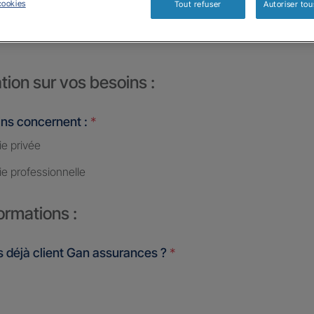
cookies
Tout refuser
Autoriser tou
CHON - Davet
tion sur vos besoins :
ins concernent :
*
ie privée
ie professionnelle
ormations :
 déjà client Gan assurances ?
*