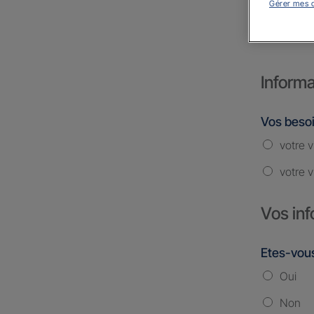
Gérer mes 
ARCA
Informa
Vos beso
votre v
votre v
Vos inf
Etes-vous
Oui
Non