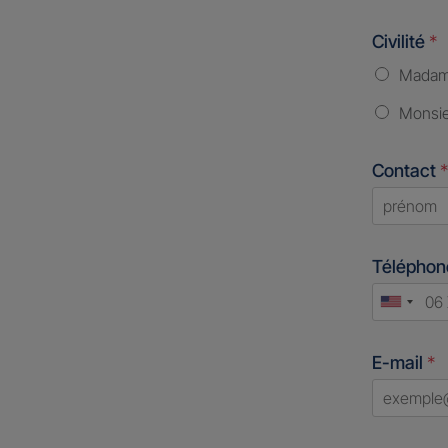
Civilité
*
Mada
Monsi
Contact
*
First
Télépho
Unite
States
E-mail
*
+1