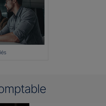
iés
omptable