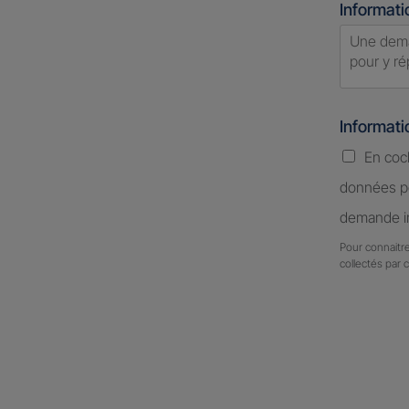
Informati
Informat
En coc
données pe
demande in
Pour connaitre
collectés par 