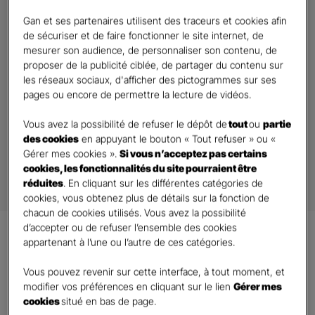
Gan et ses partenaires utilisent des traceurs et cookies afin
Besoin d’un devis assurance ?
de sécuriser et de faire fonctionner le site internet, de
mesurer son audience, de personnaliser son contenu, de
Vous souhaitez obtenir un contrat d’assurance adapté à vos besoins ?
proposer de la publicité ciblée, de partager du contenu sur
Sélectionnez l’agence proche de chez vous puis remplissez le rapide
les réseaux sociaux, d'afficher des pictogrammes sur ses
formulaire.
pages ou encore de permettre la lecture de vidéos.
Votre Agent s’occupe du reste.
Vous avez la possibilité de refuser le dépôt de
tout
ou
partie
des cookies
en appuyant le bouton « Tout refuser » ou «
Demander un Devis
Gérer mes cookies ».
Si vous n’acceptez pas certains
cookies, les fonctionnalités du site pourraient être
réduites
. En cliquant sur les différentes catégories de
cookies, vous obtenez plus de détails sur la fonction de
chacun de cookies utilisés. Vous avez la possibilité
d’accepter ou de refuser l’ensemble des cookies
appartenant à l’une ou l’autre de ces catégories.
Nos assurances pour les
pros et
entreprises*
Vous pouvez revenir sur cette interface, à tout moment, et
modifier vos préférences en cliquant sur le lien
Gérer mes
cookies
situé en bas de page.