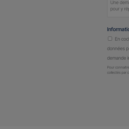
Informat
En coc
données pe
demande in
Pour connaitre
collectés par 