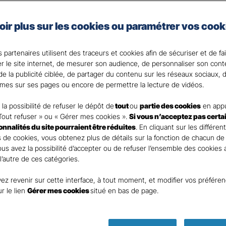
les spécificités de votre activité et de votre situation.
en place des moyens de prévention au cœur de votre ent
oir plus sur les cookies ou paramétrer vos cook
 de notre expertise et réactivité en cas de sinistre.
 partenaires utilisent des traceurs et cookies afin de sécuriser et de fa
er le site internet, de mesurer son audience, de personnaliser son con
nt
e la publicité ciblée, de partager du contenu sur les réseaux sociaux, d
mes sur ses pages ou encore de permettre la lecture de vidéos.
la possibilité de refuser le dépôt de
tout
ou
partie des cookies
en appu
Tout refuser » ou « Gérer mes cookies ».
Si vous n’acceptez pas certa
ionnalités du site pourraient être réduites
. En cliquant sur les différen
DEMANDE DE DEVIS
 de cookies, vous obtenez plus de détails sur la fonction de chacun de
Vous avez la possibilité d’accepter ou de refuser l’ensemble des cookies
 l’autre de ces catégories.
ur remplir ce rapide questionnaire afin que l’agen
ez revenir sur cette interface, à tout moment, et modifier vos préfére
te rapidement pour finaliser l’étude précise de vot
ur le lien
Gérer mes cookies
situé en bas de page.
GAN ASSURANCES APT LUBERO