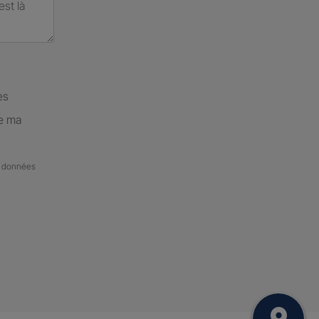
es
de ma
de données