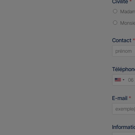
Civilité
*
Mada
Monsi
Contact
*
First
Télépho
Unite
States
E-mail
*
+1
Informati