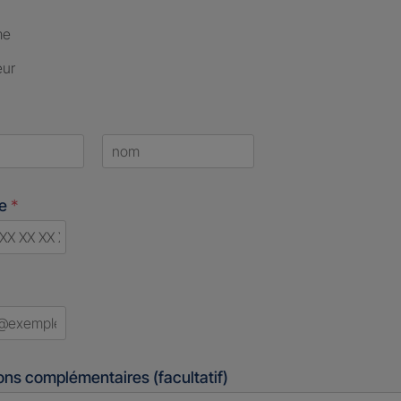
me
eur
Last
ne
*
d
ons complémentaires (facultatif)