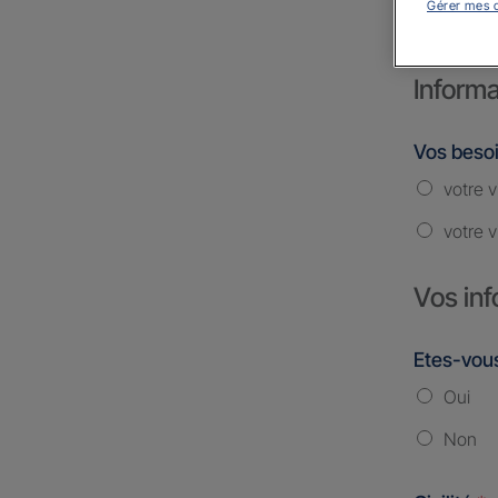
Gérer mes 
Informa
Vos beso
votre v
votre v
Vos inf
Etes-vous
Oui
Non