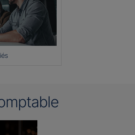
iés
omptable