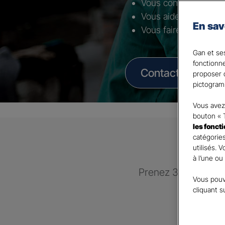
Vous conseiller selon 
Vous aider à mettre 
En sav
Vous faire bénéficier
Gan et ses
fonctionn
Contacter un Age
proposer d
pictogram
Vous avez 
bouton « 
les fonct
catégories
utilisés. 
à l’une ou
Prenez 3 minutes po
Vous pouv
recontac
cliquant s