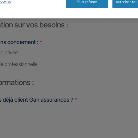
cookies
Tout refuser
Autoriser tou
tion sur vos besoins :
ins concernent :
*
ie privée
ie professionnelle
ormations :
 déjà client Gan assurances ?
*