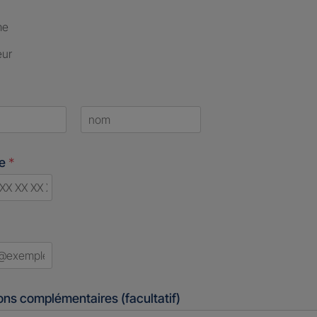
me
eur
Last
ne
*
d
ons complémentaires (facultatif)