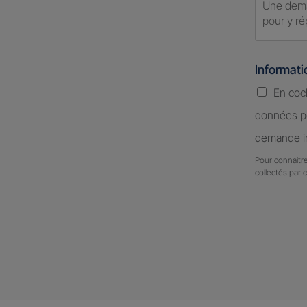
Informat
En coc
données pe
demande in
Pour connaitre
collectés par 