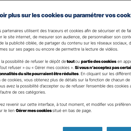
les spécificités de votre activité et de votre situation.
en place des moyens de prévention au cœur de votre ent
oir plus sur les cookies ou paramétrer vos cook
 de notre expertise et réactivité en cas de sinistre.
 partenaires utilisent des traceurs et cookies afin de sécuriser et de fa
er le site internet, de mesurer son audience, de personnaliser son con
nt
e la publicité ciblée, de partager du contenu sur les réseaux sociaux, d
mes sur ses pages ou encore de permettre la lecture de vidéos.
la possibilité de refuser le dépôt de
tout
ou
partie des cookies
en appu
Tout refuser » ou « Gérer mes cookies ».
Si vous n’acceptez pas certa
ionnalités du site pourraient être réduites
. En cliquant sur les différen
DEMANDE DE DEVIS
 de cookies, vous obtenez plus de détails sur la fonction de chacun de
Vous avez la possibilité d’accepter ou de refuser l’ensemble des cookies
 l’autre de ces catégories.
ur remplir ce rapide questionnaire afin que l’agen
ez revenir sur cette interface, à tout moment, et modifier vos préfére
te rapidement pour finaliser l’étude précise de vot
ur le lien
Gérer mes cookies
situé en bas de page.
AN ASSURANCES EVREUX BEFFR