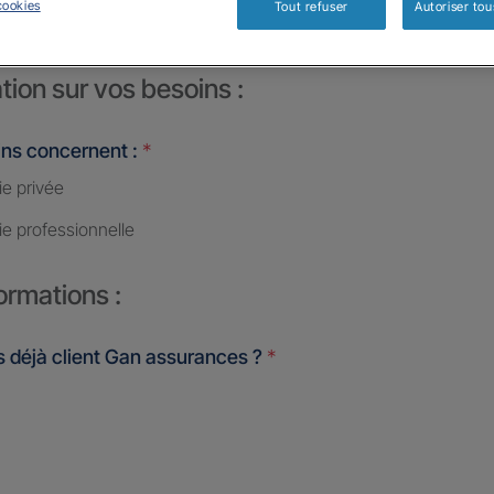
cookies
Tout refuser
Autoriser tou
tion sur vos besoins :
ins concernent :
*
ie privée
ie professionnelle
ormations :
 déjà client Gan assurances ?
*