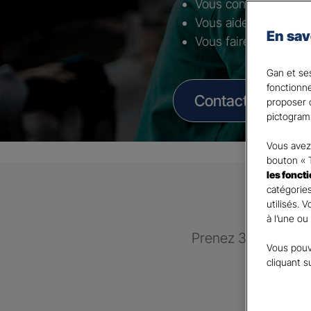
Vous conseiller selon 
Vous aider à mettre 
En sav
Vous faire bénéficier
Gan et ses
fonctionn
Contacter un Age
proposer d
pictogram
Vous avez 
bouton « 
les fonct
catégories
utilisés. 
à l’une ou
Prenez 3 minutes po
Vous pouv
recontac
cliquant s
G