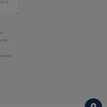
es
de ma
de données