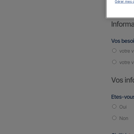
Gérer mes 
Informa
Vos beso
votre v
votre v
Vos inf
Etes-vous
Oui
Non