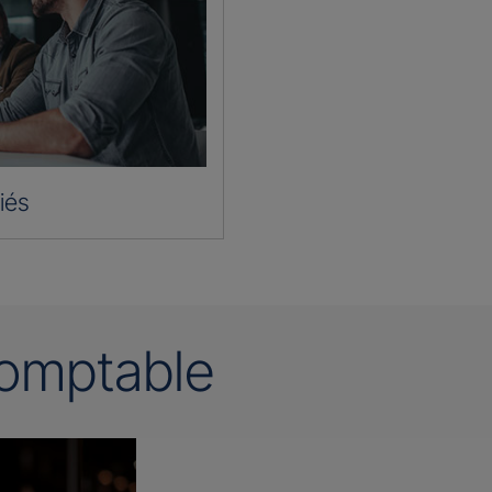
iés
omptable