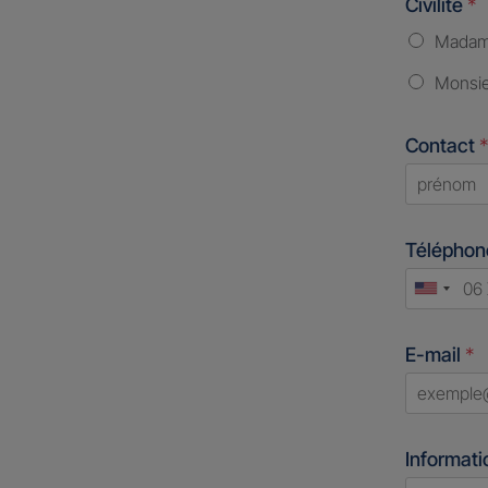
Civilité
*
Mada
Monsi
Contact
*
First
Télépho
Unite
States
E-mail
*
+1
Informati