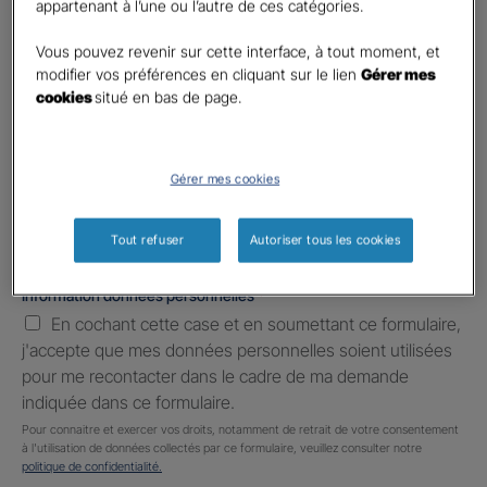
appartenant à l’une ou l’autre de ces catégories.
Téléphone
*
No
Vous pouvez revenir sur cette interface, à tout moment, et
country
modifier vos préférences en cliquant sur le lien
Gérer mes
E-mail
*
selected
cookies
situé en bas de page.
Informations complémentaires (facultatif)
Gérer mes cookies
Tout refuser
Autoriser tous les cookies
Information données personnelles
*
En cochant cette case et en soumettant ce formulaire,
j'accepte que mes données personnelles soient utilisées
pour me recontacter dans le cadre de ma demande
indiquée dans ce formulaire.
Pour connaitre et exercer vos droits, notamment de retrait de votre consentement
à l'utilisation de données collectés par ce formulaire, veuillez consulter notre
politique de confidentialité.