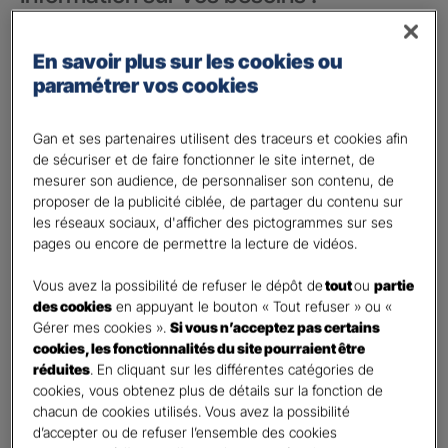
Vos besoins concernent :
*
En savoir plus sur les cookies ou
votre vie privée
paramétrer vos cookies
votre vie professionnelle
Vos informations :
Gan et ses partenaires utilisent des traceurs et cookies afin
de sécuriser et de faire fonctionner le site internet, de
mesurer son audience, de personnaliser son contenu, de
Etes-vous déjà client Gan assurances ?
*
proposer de la publicité ciblée, de partager du contenu sur
Oui
les réseaux sociaux, d'afficher des pictogrammes sur ses
Non
pages ou encore de permettre la lecture de vidéos.
Civilité
*
Vous avez la possibilité de refuser le dépôt de
tout
ou
partie
Madame
des cookies
en appuyant le bouton « Tout refuser » ou «
Gérer mes cookies ».
Si vous n’acceptez pas certains
Monsieur
cookies, les fonctionnalités du site pourraient être
réduites
. En cliquant sur les différentes catégories de
Contact
*
cookies, vous obtenez plus de détails sur la fonction de
chacun de cookies utilisés. Vous avez la possibilité
First
Last
d’accepter ou de refuser l’ensemble des cookies