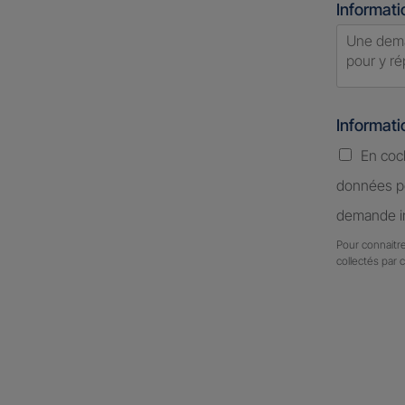
Informati
Informat
En coc
données pe
demande in
Pour connaitre
collectés par 