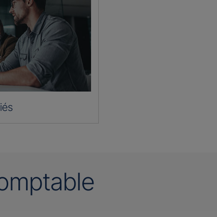
iés
omptable