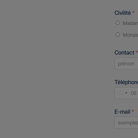
Civilité
*
Mada
Monsi
Contact
*
First
Télépho
Unite
States
E-mail
*
+1