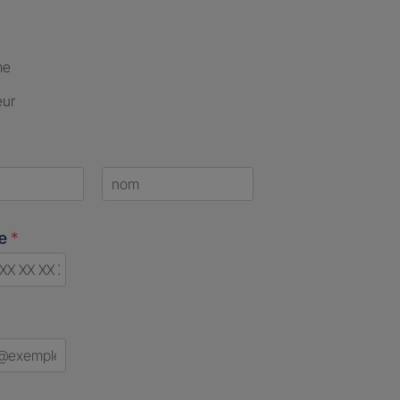
me
eur
Last
ne
*
d