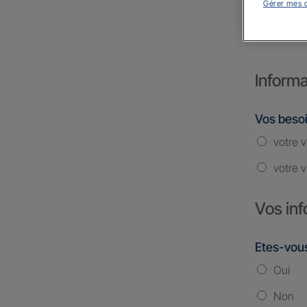
Gérer mes 
MAL
Informa
Vos beso
votre v
votre v
Vos inf
Etes-vous
Oui
Non