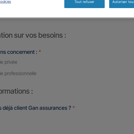
cookies
Tout refuser
Autoriser tou
LA
tion sur vos besoins :
ins concernent :
*
ie privée
ie professionnelle
ormations :
 déjà client Gan assurances ?
*