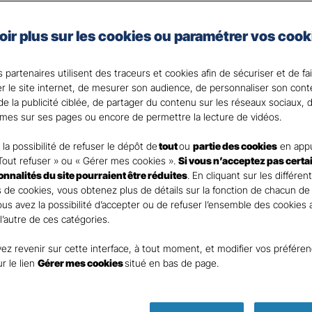
les spécificités de votre activité et de votre situation.
en place des moyens de prévention au cœur de votre ent
oir plus sur les cookies ou paramétrer vos cook
 de notre expertise et réactivité en cas de sinistre.
 partenaires utilisent des traceurs et cookies afin de sécuriser et de fa
er le site internet, de mesurer son audience, de personnaliser son con
nt
e la publicité ciblée, de partager du contenu sur les réseaux sociaux, d
mes sur ses pages ou encore de permettre la lecture de vidéos.
la possibilité de refuser le dépôt de
tout
ou
partie des cookies
en appu
Tout refuser » ou « Gérer mes cookies ».
Si vous n’acceptez pas certa
ionnalités du site pourraient être réduites
. En cliquant sur les différen
DEMANDE DE DEVIS
 de cookies, vous obtenez plus de détails sur la fonction de chacun de
Vous avez la possibilité d’accepter ou de refuser l’ensemble des cookies
 l’autre de ces catégories.
ur remplir ce rapide questionnaire afin que l’agen
ez revenir sur cette interface, à tout moment, et modifier vos préfére
te rapidement pour finaliser l’étude précise de vot
ur le lien
Gérer mes cookies
situé en bas de page.
ASSURANCES LE LAVANDOU - LE