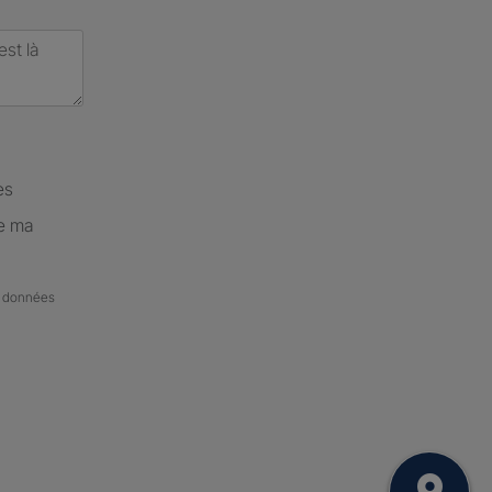
es
de ma
de données