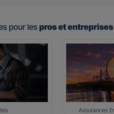
es pour les
pros et entreprise
ités
Assurances En