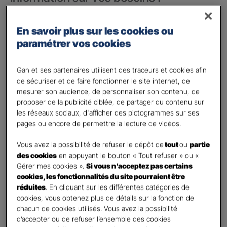
Vos besoins concernent :
*
En savoir plus sur les cookies ou
votre vie privée
paramétrer vos cookies
votre vie professionnelle
Vos informations :
Gan et ses partenaires utilisent des traceurs et cookies afin
de sécuriser et de faire fonctionner le site internet, de
mesurer son audience, de personnaliser son contenu, de
Etes-vous déjà client Gan assurances ?
*
proposer de la publicité ciblée, de partager du contenu sur
Oui
les réseaux sociaux, d'afficher des pictogrammes sur ses
Non
pages ou encore de permettre la lecture de vidéos.
Civilité
*
Vous avez la possibilité de refuser le dépôt de
tout
ou
partie
Madame
des cookies
en appuyant le bouton « Tout refuser » ou «
Gérer mes cookies ».
Si vous n’acceptez pas certains
Monsieur
cookies, les fonctionnalités du site pourraient être
réduites
. En cliquant sur les différentes catégories de
Contact
*
cookies, vous obtenez plus de détails sur la fonction de
chacun de cookies utilisés. Vous avez la possibilité
First
Last
d’accepter ou de refuser l’ensemble des cookies