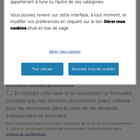
appartenant à l’une ou l’autre de ces catégories.
Téléphone
*
United
Vous pouvez revenir sur cette interface, à tout moment, et
States
modifier vos préférences en cliquant sur le lien
Gérer mes
E-mail
*
+1
cookies
situé en bas de page.
Informations complémentaires (facultatif)
Gérer mes cookies
Tout refuser
Autoriser tous les cookies
Information données personnelles
*
En cochant cette case et en soumettant ce formulaire,
j'accepte que mes données personnelles soient utilisées
pour me recontacter dans le cadre de ma demande
indiquée dans ce formulaire.
Pour connaitre et exercer vos droits, notamment de retrait de votre consentement
à l'utilisation de données collectés par ce formulaire, veuillez consulter notre
politique de confidentialité.