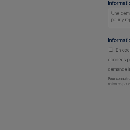
Informati
Informat
En coc
données pe
demande in
Pour connaitre
collectés par 