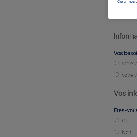
Gérer mes 
COUR
Informa
Vos beso
votre v
votre v
Vos inf
Etes-vous
Oui
Non