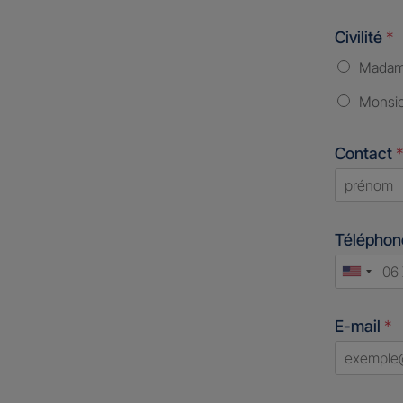
Civilité
*
Mada
Monsi
Contact
*
First
Télépho
Unite
States
E-mail
*
+1