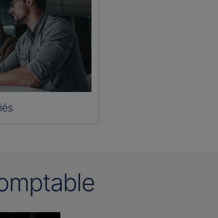
iés
omptable