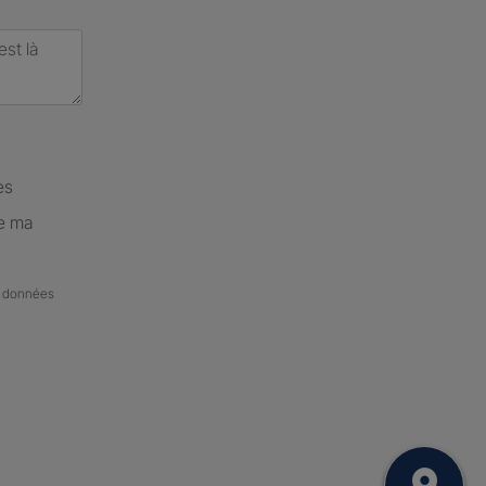
es
de ma
de données