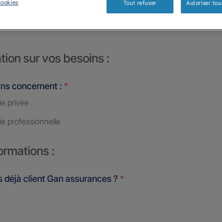
cookies
Tout refuser
Autoriser tou
CELLES
tion sur vos besoins :
ins concernent :
*
ie privée
ie professionnelle
ormations :
 déjà client Gan assurances ?
*