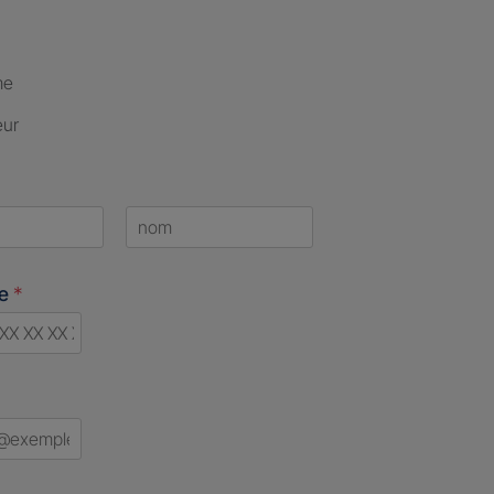
me
eur
Last
ne
*
d