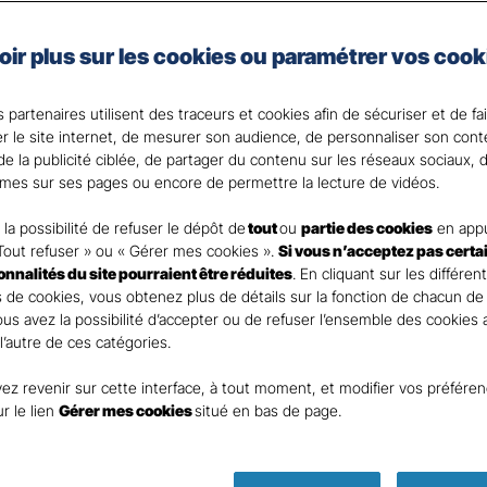
les spécificités de votre activité et de votre situation.
en place des moyens de prévention au cœur de votre ent
oir plus sur les cookies ou paramétrer vos cook
 de notre expertise et réactivité en cas de sinistre.
 partenaires utilisent des traceurs et cookies afin de sécuriser et de fa
er le site internet, de mesurer son audience, de personnaliser son con
nt
e la publicité ciblée, de partager du contenu sur les réseaux sociaux, d
mes sur ses pages ou encore de permettre la lecture de vidéos.
la possibilité de refuser le dépôt de
tout
ou
partie des cookies
en appu
Tout refuser » ou « Gérer mes cookies ».
Si vous n’acceptez pas certa
ionnalités du site pourraient être réduites
. En cliquant sur les différen
DEMANDE DE DEVIS
 de cookies, vous obtenez plus de détails sur la fonction de chacun de
Vous avez la possibilité d’accepter ou de refuser l’ensemble des cookies
 l’autre de ces catégories.
ur remplir ce rapide questionnaire afin que l’agen
ez revenir sur cette interface, à tout moment, et modifier vos préfére
te rapidement pour finaliser l’étude précise de vot
ur le lien
Gérer mes cookies
situé en bas de page.
ASSURANCES PARIS RANELAGH 