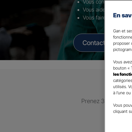
Vous conseiller selon 
Vous aider à mettre 
En sav
Vous faire bénéficier
Gan et ses
fonctionn
Contacter un Age
proposer d
pictogram
Vous avez 
bouton « 
les fonct
catégories
utilisés. 
à l’une ou
Prenez 3 minutes po
Vous pouv
recontac
cliquant s
GAN 