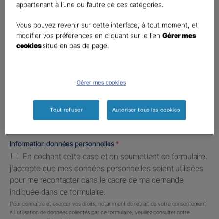
First
Last
appartenant à l’une ou l’autre de ces catégories.
Téléphone
*
Vous pouvez revenir sur cette interface, à tout moment, et
United
modifier vos préférences en cliquant sur le lien
Gérer mes
States
cookies
situé en bas de page.
E-mail
*
+1
Gérer mes cookies
Informations complémentaires (facultatif)
Tout refuser
Autoriser tous les cookies
Information données personnelles
*
En cochant cette case et en soumettant ce formulaire,
j'accepte que mes données personnelles soient utilisées
pour me recontacter dans le cadre de ma demande
indiquée dans ce formulaire.
Pour connaitre et exercer vos droits, notamment de retrait de votre consentement
à l'utilisation de données collectés par ce formulaire, veuillez consulter notre