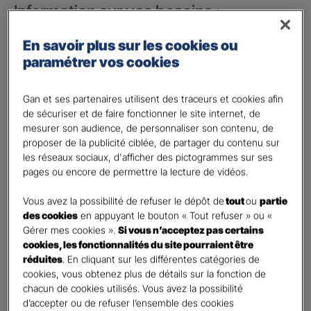
Information sur vos besoins :
Vos besoins concernent :
*
En savoir plus sur les cookies ou
votre vie privée
paramétrer vos cookies
votre vie professionnelle
Gan et ses partenaires utilisent des traceurs et cookies afin
Vos informations :
de sécuriser et de faire fonctionner le site internet, de
mesurer son audience, de personnaliser son contenu, de
proposer de la publicité ciblée, de partager du contenu sur
Etes-vous déjà client Gan assurances ?
*
les réseaux sociaux, d'afficher des pictogrammes sur ses
Oui
pages ou encore de permettre la lecture de vidéos.
Non
Vous avez la possibilité de refuser le dépôt de
tout
ou
partie
Civilité
*
des cookies
en appuyant le bouton « Tout refuser » ou «
Madame
Gérer mes cookies ».
Si vous n’acceptez pas certains
cookies, les fonctionnalités du site pourraient être
Monsieur
réduites
. En cliquant sur les différentes catégories de
cookies, vous obtenez plus de détails sur la fonction de
Contact
*
chacun de cookies utilisés. Vous avez la possibilité
d’accepter ou de refuser l’ensemble des cookies