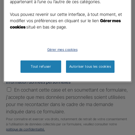
appartenant à l’une ou l’autre de ces catégories.
Téléphone
*
United
Vous pouvez revenir sur cette interface, à tout moment, et
States
modifier vos préférences en cliquant sur le lien
Gérer mes
E-mail
*
+1
cookies
situé en bas de page.
Informations complémentaires (facultatif)
Gérer mes cookies
Tout refuser
Autoriser tous les cookies
Information données personnelles
*
En cochant cette case et en soumettant ce formulaire,
j'accepte que mes données personnelles soient utilisées
pour me recontacter dans le cadre de ma demande
indiquée dans ce formulaire.
Pour connaitre et exercer vos droits, notamment de retrait de votre consentement
à l'utilisation de données collectés par ce formulaire, veuillez consulter notre
politique de confidentialité.