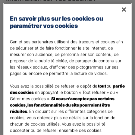
Vos besoins concernent :
*
En savoir plus sur les cookies ou
votre vie privée
paramétrer vos cookies
votre vie professionnelle
Vos informations :
Gan et ses partenaires utilisent des traceurs et cookies afin
de sécuriser et de faire fonctionner le site internet, de
mesurer son audience, de personnaliser son contenu, de
Etes-vous déjà client Gan assurances ?
*
proposer de la publicité ciblée, de partager du contenu sur
Oui
les réseaux sociaux, d'afficher des pictogrammes sur ses
Non
pages ou encore de permettre la lecture de vidéos.
Civilité
*
Vous avez la possibilité de refuser le dépôt de
tout
ou
partie
Madame
des cookies
en appuyant le bouton « Tout refuser » ou «
Gérer mes cookies ».
Si vous n’acceptez pas certains
Monsieur
cookies, les fonctionnalités du site pourraient être
réduites
. En cliquant sur les différentes catégories de
Contact
*
cookies, vous obtenez plus de détails sur la fonction de
chacun de cookies utilisés. Vous avez la possibilité
First
Last
d’accepter ou de refuser l’ensemble des cookies