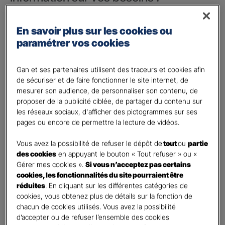
Vos besoins concernent :
*
En savoir plus sur les cookies ou
votre vie privée
paramétrer vos cookies
votre vie professionnelle
Vos informations :
Gan et ses partenaires utilisent des traceurs et cookies afin
de sécuriser et de faire fonctionner le site internet, de
mesurer son audience, de personnaliser son contenu, de
Etes-vous déjà client Gan assurances ?
*
proposer de la publicité ciblée, de partager du contenu sur
Oui
les réseaux sociaux, d'afficher des pictogrammes sur ses
Non
pages ou encore de permettre la lecture de vidéos.
Civilité
*
Vous avez la possibilité de refuser le dépôt de
tout
ou
partie
Madame
des cookies
en appuyant le bouton « Tout refuser » ou «
Gérer mes cookies ».
Si vous n’acceptez pas certains
Monsieur
cookies, les fonctionnalités du site pourraient être
réduites
. En cliquant sur les différentes catégories de
Contact
*
cookies, vous obtenez plus de détails sur la fonction de
chacun de cookies utilisés. Vous avez la possibilité
First
Last
d’accepter ou de refuser l’ensemble des cookies