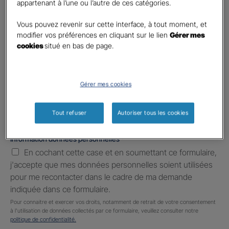
appartenant à l’une ou l’autre de ces catégories.
Téléphone
*
United
Vous pouvez revenir sur cette interface, à tout moment, et
States
modifier vos préférences en cliquant sur le lien
Gérer mes
E-mail
*
+1
cookies
situé en bas de page.
Informations complémentaires (facultatif)
Gérer mes cookies
Tout refuser
Autoriser tous les cookies
Information données personnelles
*
En cochant cette case et en soumettant ce formulaire,
j'accepte que mes données personnelles soient utilisées
pour me recontacter dans le cadre de ma demande
indiquée dans ce formulaire.
Pour connaitre et exercer vos droits, notamment de retrait de votre consentement
à l'utilisation de données collectés par ce formulaire, veuillez consulter notre
politique de confidentialité.