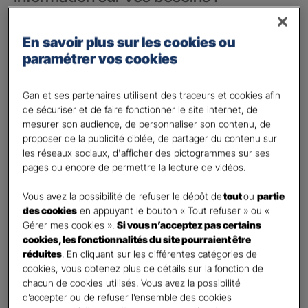
Vos besoins concernent :
*
En savoir plus sur les cookies ou
votre vie privée
paramétrer vos cookies
votre vie professionnelle
Vos informations :
Gan et ses partenaires utilisent des traceurs et cookies afin
de sécuriser et de faire fonctionner le site internet, de
mesurer son audience, de personnaliser son contenu, de
Etes-vous déjà client Gan assurances ?
*
proposer de la publicité ciblée, de partager du contenu sur
Oui
les réseaux sociaux, d'afficher des pictogrammes sur ses
Non
pages ou encore de permettre la lecture de vidéos.
Civilité
*
Vous avez la possibilité de refuser le dépôt de
tout
ou
partie
Madame
des cookies
en appuyant le bouton « Tout refuser » ou «
Gérer mes cookies ».
Si vous n’acceptez pas certains
Monsieur
cookies, les fonctionnalités du site pourraient être
réduites
. En cliquant sur les différentes catégories de
Contact
*
cookies, vous obtenez plus de détails sur la fonction de
chacun de cookies utilisés. Vous avez la possibilité
First
Last
d’accepter ou de refuser l’ensemble des cookies