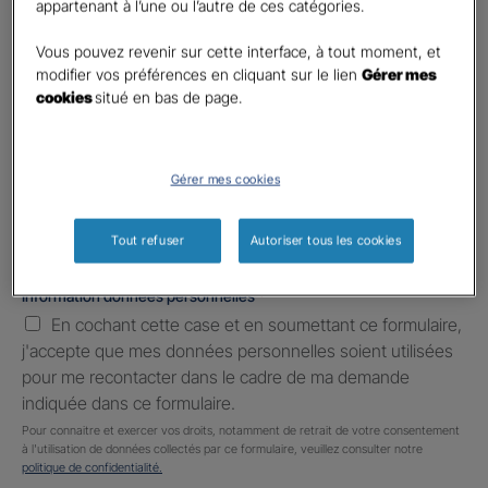
appartenant à l’une ou l’autre de ces catégories.
Téléphone
*
United
Vous pouvez revenir sur cette interface, à tout moment, et
States
modifier vos préférences en cliquant sur le lien
Gérer mes
E-mail
*
+1
cookies
situé en bas de page.
Informations complémentaires (facultatif)
Gérer mes cookies
Tout refuser
Autoriser tous les cookies
Information données personnelles
*
En cochant cette case et en soumettant ce formulaire,
j'accepte que mes données personnelles soient utilisées
pour me recontacter dans le cadre de ma demande
indiquée dans ce formulaire.
Pour connaitre et exercer vos droits, notamment de retrait de votre consentement
à l'utilisation de données collectés par ce formulaire, veuillez consulter notre
politique de confidentialité.