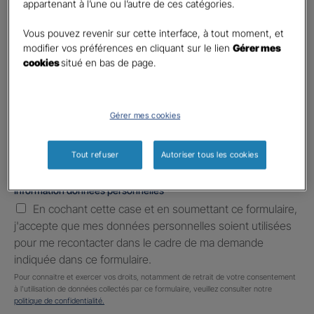
appartenant à l’une ou l’autre de ces catégories.
Téléphone
*
United
Vous pouvez revenir sur cette interface, à tout moment, et
States
modifier vos préférences en cliquant sur le lien
Gérer mes
E-mail
*
+1
cookies
situé en bas de page.
Informations complémentaires (facultatif)
Gérer mes cookies
Tout refuser
Autoriser tous les cookies
Information données personnelles
*
En cochant cette case et en soumettant ce formulaire,
j'accepte que mes données personnelles soient utilisées
pour me recontacter dans le cadre de ma demande
indiquée dans ce formulaire.
Pour connaitre et exercer vos droits, notamment de retrait de votre consentement
à l'utilisation de données collectés par ce formulaire, veuillez consulter notre
politique de confidentialité.