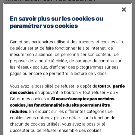
Vos besoins concernent :
*
En savoir plus sur les cookies ou
votre vie privée
paramétrer vos cookies
votre vie professionnelle
Vos informations :
Gan et ses partenaires utilisent des traceurs et cookies afin
de sécuriser et de faire fonctionner le site internet, de
mesurer son audience, de personnaliser son contenu, de
Etes-vous déjà client Gan assurances ?
*
proposer de la publicité ciblée, de partager du contenu sur
Oui
les réseaux sociaux, d'afficher des pictogrammes sur ses
Non
pages ou encore de permettre la lecture de vidéos.
Civilité
*
Vous avez la possibilité de refuser le dépôt de
tout
ou
partie
Madame
des cookies
en appuyant le bouton « Tout refuser » ou «
Gérer mes cookies ».
Si vous n’acceptez pas certains
Monsieur
cookies, les fonctionnalités du site pourraient être
réduites
. En cliquant sur les différentes catégories de
Contact
*
cookies, vous obtenez plus de détails sur la fonction de
chacun de cookies utilisés. Vous avez la possibilité
First
Last
d’accepter ou de refuser l’ensemble des cookies