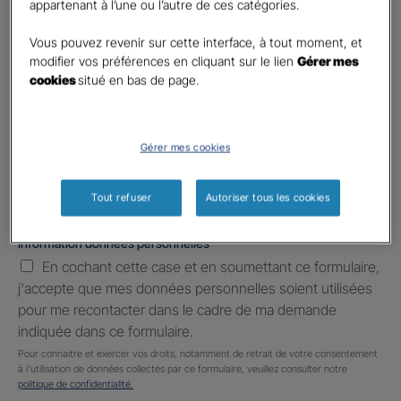
appartenant à l’une ou l’autre de ces catégories.
Téléphone
*
United
Vous pouvez revenir sur cette interface, à tout moment, et
States
modifier vos préférences en cliquant sur le lien
Gérer mes
E-mail
*
+1
cookies
situé en bas de page.
Informations complémentaires (facultatif)
Gérer mes cookies
Tout refuser
Autoriser tous les cookies
Information données personnelles
*
En cochant cette case et en soumettant ce formulaire,
j'accepte que mes données personnelles soient utilisées
pour me recontacter dans le cadre de ma demande
indiquée dans ce formulaire.
Pour connaitre et exercer vos droits, notamment de retrait de votre consentement
à l'utilisation de données collectés par ce formulaire, veuillez consulter notre
politique de confidentialité.