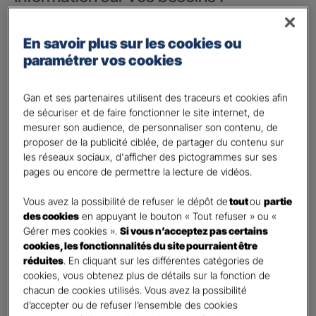
Vos besoins concernent :
*
En savoir plus sur les cookies ou
votre vie privée
paramétrer vos cookies
votre vie professionnelle
Vos informations :
Gan et ses partenaires utilisent des traceurs et cookies afin
de sécuriser et de faire fonctionner le site internet, de
mesurer son audience, de personnaliser son contenu, de
Etes-vous déjà client Gan assurances ?
*
proposer de la publicité ciblée, de partager du contenu sur
Oui
les réseaux sociaux, d'afficher des pictogrammes sur ses
Non
pages ou encore de permettre la lecture de vidéos.
Civilité
*
Vous avez la possibilité de refuser le dépôt de
tout
ou
partie
Madame
des cookies
en appuyant le bouton « Tout refuser » ou «
Gérer mes cookies ».
Si vous n’acceptez pas certains
Monsieur
cookies, les fonctionnalités du site pourraient être
réduites
. En cliquant sur les différentes catégories de
Contact
*
cookies, vous obtenez plus de détails sur la fonction de
chacun de cookies utilisés. Vous avez la possibilité
First
Last
d’accepter ou de refuser l’ensemble des cookies