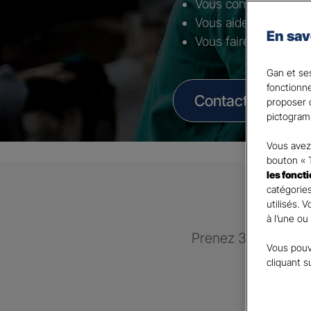
Vous conseiller selon 
Vous aider à mettre 
En sav
Vous faire bénéficier
Gan et ses
fonctionn
Contacter un Age
proposer d
pictogram
Vous avez 
bouton « 
les fonct
catégories
utilisés. 
à l’une ou
Prenez 3 minutes po
Vous pouv
recontac
cliquant s