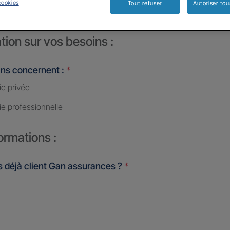
cookies
Tout refuser
Autoriser tou
tion sur vos besoins :
ins concernent :
*
ie privée
ie professionnelle
ormations :
 déjà client Gan assurances ?
*