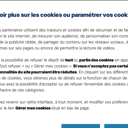
les spécificités de votre activité et de votre situation.
en place des moyens de prévention au cœur de votre ent
oir plus sur les cookies ou paramétrer vos cook
 de notre expertise et réactivité en cas de sinistre.
 partenaires utilisent des traceurs et cookies afin de sécuriser et de fa
er le site internet, de mesurer son audience, de personnaliser son con
nt
e la publicité ciblée, de partager du contenu sur les réseaux sociaux, d
mes sur ses pages ou encore de permettre la lecture de vidéos.
la possibilité de refuser le dépôt de
tout
ou
partie des cookies
en appu
Tout refuser » ou « Gérer mes cookies ».
Si vous n’acceptez pas certa
ionnalités du site pourraient être réduites
. En cliquant sur les différen
DEMANDE DE DEVIS
 de cookies, vous obtenez plus de détails sur la fonction de chacun de
Vous avez la possibilité d’accepter ou de refuser l’ensemble des cookies
 l’autre de ces catégories.
ur remplir ce rapide questionnaire afin que l’agen
ez revenir sur cette interface, à tout moment, et modifier vos préfére
te rapidement pour finaliser l’étude précise de vot
ur le lien
Gérer mes cookies
situé en bas de page.
GAN ASSURANCES CAEN SUD