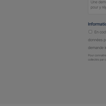
Informat
En coc
données pe
demande in
Pour connaitre
collectés par 