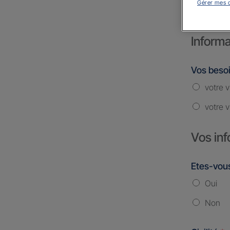
Gérer mes 
Informa
Vos beso
votre v
votre v
Vos inf
Etes-vous
Oui
Non