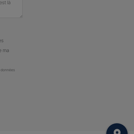
es
de ma
de données