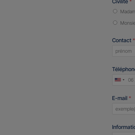
Civilité
*
Mada
Monsi
Contact
*
First
Télépho
Unite
States
E-mail
*
+1
Informati