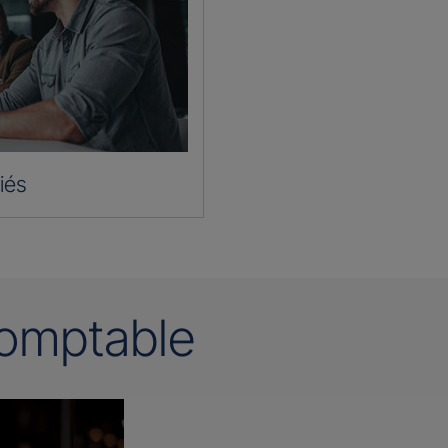
iés
omptable