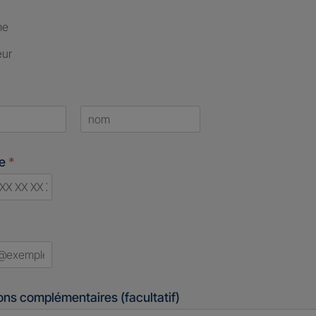
me
eur
Last
ne
*
d
ons complémentaires (facultatif)