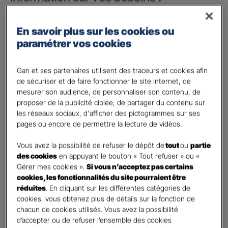
Vos besoins concernent :
*
En savoir plus sur les cookies ou
votre vie privée
paramétrer vos cookies
votre vie professionnelle
Vos informations :
Gan et ses partenaires utilisent des traceurs et cookies afin
de sécuriser et de faire fonctionner le site internet, de
mesurer son audience, de personnaliser son contenu, de
Etes-vous déjà client Gan assurances ?
*
proposer de la publicité ciblée, de partager du contenu sur
Oui
les réseaux sociaux, d'afficher des pictogrammes sur ses
Non
pages ou encore de permettre la lecture de vidéos.
Civilité
*
Vous avez la possibilité de refuser le dépôt de
tout
ou
partie
Madame
des cookies
en appuyant le bouton « Tout refuser » ou «
Gérer mes cookies ».
Si vous n’acceptez pas certains
Monsieur
cookies, les fonctionnalités du site pourraient être
réduites
. En cliquant sur les différentes catégories de
Contact
*
cookies, vous obtenez plus de détails sur la fonction de
chacun de cookies utilisés. Vous avez la possibilité
First
Last
d’accepter ou de refuser l’ensemble des cookies