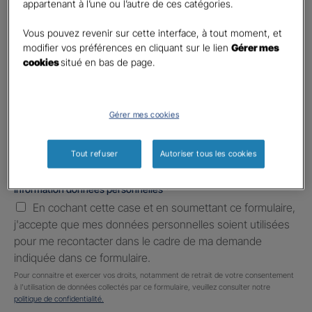
appartenant à l’une ou l’autre de ces catégories.
Téléphone
*
United
Vous pouvez revenir sur cette interface, à tout moment, et
States
modifier vos préférences en cliquant sur le lien
Gérer mes
E-mail
*
+1
cookies
situé en bas de page.
Informations complémentaires (facultatif)
Gérer mes cookies
Tout refuser
Autoriser tous les cookies
Information données personnelles
*
En cochant cette case et en soumettant ce formulaire,
j'accepte que mes données personnelles soient utilisées
pour me recontacter dans le cadre de ma demande
indiquée dans ce formulaire.
Pour connaitre et exercer vos droits, notamment de retrait de votre consentement
à l'utilisation de données collectés par ce formulaire, veuillez consulter notre
politique de confidentialité.