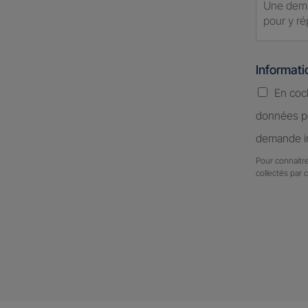
Informat
En coc
données pe
demande in
Pour connaitre
collectés par 