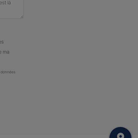
es
de ma
de données