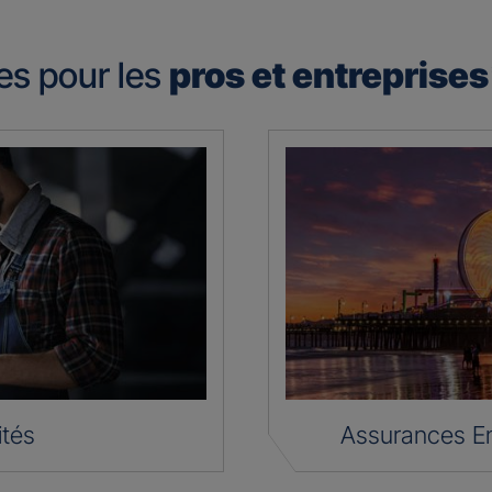
es pour les
pros et entreprise
ités
Assurances En