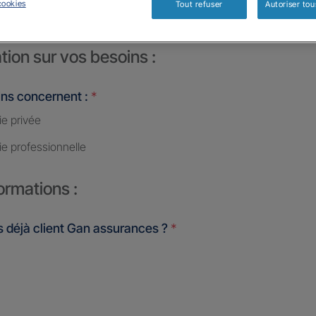
cookies
Tout refuser
Autoriser tou
tion sur vos besoins :
ins concernent :
*
ie privée
ie professionnelle
ormations :
 déjà client Gan assurances ?
*