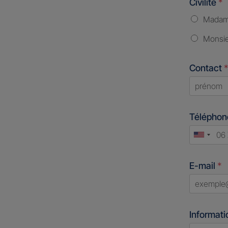
Civilité
*
Mada
Monsi
Contact
*
First
Télépho
Unite
States
E-mail
*
+1
Informati