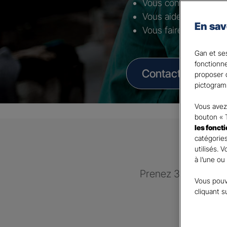
Vous conseiller selon 
Vous aider à mettre 
En sav
Vous faire bénéficier
Gan et ses
fonctionn
Contacter un Age
proposer d
pictogram
Vous avez 
bouton « 
les fonct
catégories
utilisés. 
à l’une ou
Prenez 3 minutes po
Vous pouv
recontac
cliquant s
GAN