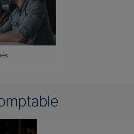
iés
omptable