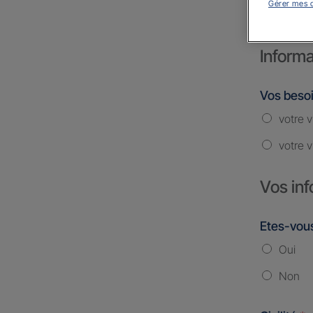
Gérer mes 
Informa
Vos beso
votre v
votre v
Vos inf
Etes-vous
Oui
Non