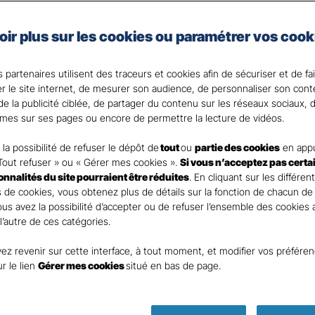
les spécificités de votre activité et de votre situation.
en place des moyens de prévention au cœur de votre ent
oir plus sur les cookies ou paramétrer vos cook
 de notre expertise et réactivité en cas de sinistre.
 partenaires utilisent des traceurs et cookies afin de sécuriser et de fa
er le site internet, de mesurer son audience, de personnaliser son con
nt
e la publicité ciblée, de partager du contenu sur les réseaux sociaux, d
mes sur ses pages ou encore de permettre la lecture de vidéos.
la possibilité de refuser le dépôt de
tout
ou
partie des cookies
en appu
Tout refuser » ou « Gérer mes cookies ».
Si vous n’acceptez pas certa
ionnalités du site pourraient être réduites
. En cliquant sur les différen
DEMANDE DE DEVIS
 de cookies, vous obtenez plus de détails sur la fonction de chacun de
Vous avez la possibilité d’accepter ou de refuser l’ensemble des cookies
 l’autre de ces catégories.
ur remplir ce rapide questionnaire afin que l’agen
ez revenir sur cette interface, à tout moment, et modifier vos préfére
te rapidement pour finaliser l’étude précise de vot
ur le lien
Gérer mes cookies
situé en bas de page.
 ASSURANCES BOLLWILLER SO