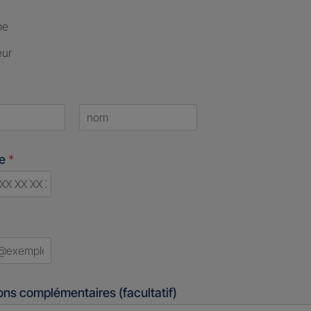
me
eur
Last
ne
*
d
ons complémentaires (facultatif)