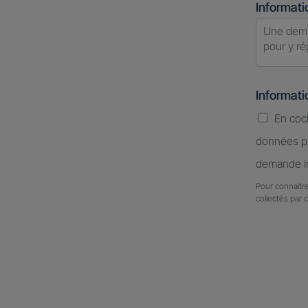
Informati
Informat
En coc
données pe
demande in
Pour connaitre
collectés par 