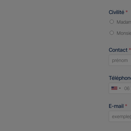
Civilité
*
Mada
Monsi
Contact
*
First
Télépho
Unite
States
E-mail
*
+1