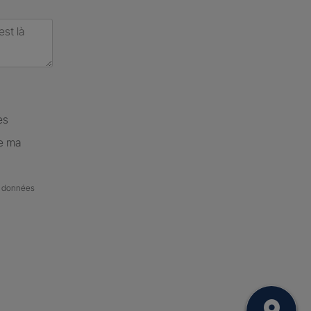
es
de ma
de données