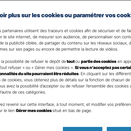
les spécificités de votre activité et de votre situation.
en place des moyens de prévention au cœur de votre ent
oir plus sur les cookies ou paramétrer vos cook
 de notre expertise et réactivité en cas de sinistre.
 partenaires utilisent des traceurs et cookies afin de sécuriser et de fa
er le site internet, de mesurer son audience, de personnaliser son con
nt
e la publicité ciblée, de partager du contenu sur les réseaux sociaux, d
mes sur ses pages ou encore de permettre la lecture de vidéos.
la possibilité de refuser le dépôt de
tout
ou
partie des cookies
en appu
Tout refuser » ou « Gérer mes cookies ».
Si vous n’acceptez pas certa
ionnalités du site pourraient être réduites
. En cliquant sur les différen
DEMANDE DE DEVIS
 de cookies, vous obtenez plus de détails sur la fonction de chacun de
Vous avez la possibilité d’accepter ou de refuser l’ensemble des cookies
 l’autre de ces catégories.
ur remplir ce rapide questionnaire afin que l’agen
ez revenir sur cette interface, à tout moment, et modifier vos préfére
te rapidement pour finaliser l’étude précise de vot
ur le lien
Gérer mes cookies
situé en bas de page.
ASSURANCES SOISSONS