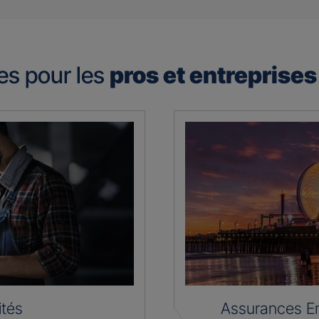
es pour les
pros et entreprise
ités
Assurances En