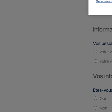
Gérer mes 
CATH
Informa
Vos beso
votre v
votre v
Vos inf
Etes-vous
Oui
Non