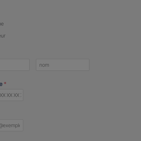
me
eur
Last
ne
*
d