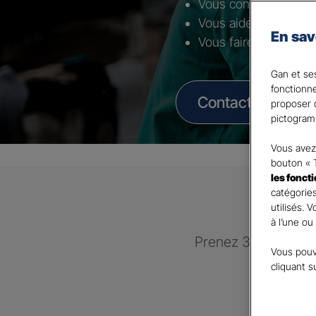
Vous conseiller selon 
Vous aider à mettre 
En sav
Vous faire bénéficier
Gan et ses
fonctionn
Contacter un Age
proposer d
pictogram
Vous avez 
bouton « 
les fonct
catégories
utilisés. 
à l’une ou
Prenez 3 minutes po
Vous pouv
recontac
cliquant s
GAN 