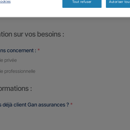
cookies
Tout refuser
Autoriser tou
EDRALE
tion sur vos besoins :
ins concernent :
*
ie privée
ie professionnelle
ormations :
 déjà client Gan assurances ?
*