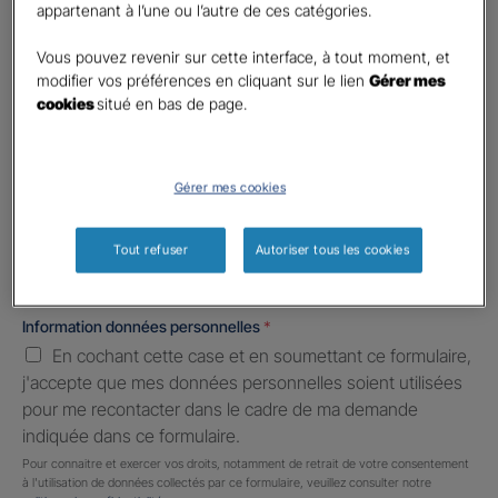
First
Last
appartenant à l’une ou l’autre de ces catégories.
Téléphone
*
Vous pouvez revenir sur cette interface, à tout moment, et
United
modifier vos préférences en cliquant sur le lien
Gérer mes
States
cookies
situé en bas de page.
E-mail
*
+1
Gérer mes cookies
Informations complémentaires (facultatif)
Tout refuser
Autoriser tous les cookies
Information données personnelles
*
En cochant cette case et en soumettant ce formulaire,
j'accepte que mes données personnelles soient utilisées
pour me recontacter dans le cadre de ma demande
indiquée dans ce formulaire.
Pour connaitre et exercer vos droits, notamment de retrait de votre consentement
à l'utilisation de données collectés par ce formulaire, veuillez consulter notre