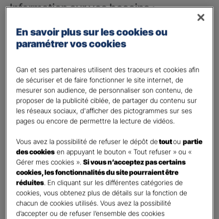
Information sur vos besoins :
Vos besoins concernent :
*
En savoir plus sur les cookies ou
votre vie privée
paramétrer vos cookies
votre vie professionnelle
Gan et ses partenaires utilisent des traceurs et cookies afin
Vos informations :
de sécuriser et de faire fonctionner le site internet, de
mesurer son audience, de personnaliser son contenu, de
proposer de la publicité ciblée, de partager du contenu sur
Etes-vous déjà client Gan assurances ?
*
les réseaux sociaux, d'afficher des pictogrammes sur ses
Oui
pages ou encore de permettre la lecture de vidéos.
Non
Vous avez la possibilité de refuser le dépôt de
tout
ou
partie
Civilité
*
des cookies
en appuyant le bouton « Tout refuser » ou «
Madame
Gérer mes cookies ».
Si vous n’acceptez pas certains
cookies, les fonctionnalités du site pourraient être
Monsieur
réduites
. En cliquant sur les différentes catégories de
cookies, vous obtenez plus de détails sur la fonction de
Contact
*
chacun de cookies utilisés. Vous avez la possibilité
d’accepter ou de refuser l’ensemble des cookies