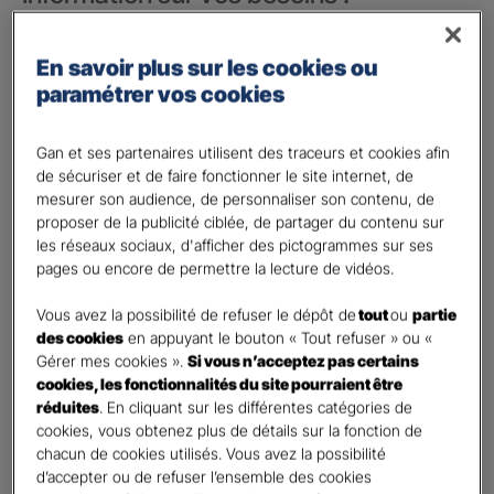
Vos besoins concernent :
*
En savoir plus sur les cookies ou
votre vie privée
paramétrer vos cookies
votre vie professionnelle
Vos informations :
Gan et ses partenaires utilisent des traceurs et cookies afin
de sécuriser et de faire fonctionner le site internet, de
mesurer son audience, de personnaliser son contenu, de
Etes-vous déjà client Gan assurances ?
*
proposer de la publicité ciblée, de partager du contenu sur
Oui
les réseaux sociaux, d'afficher des pictogrammes sur ses
Non
pages ou encore de permettre la lecture de vidéos.
Civilité
*
Vous avez la possibilité de refuser le dépôt de
tout
ou
partie
Madame
des cookies
en appuyant le bouton « Tout refuser » ou «
Gérer mes cookies ».
Si vous n’acceptez pas certains
Monsieur
cookies, les fonctionnalités du site pourraient être
réduites
. En cliquant sur les différentes catégories de
Contact
*
cookies, vous obtenez plus de détails sur la fonction de
chacun de cookies utilisés. Vous avez la possibilité
First
Last
d’accepter ou de refuser l’ensemble des cookies