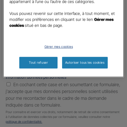
appartenant à l’une ou l’autre de ces catégories.
Téléphone
*
United
Vous pouvez revenir sur cette interface, à tout moment, et
States
modifier vos préférences en cliquant sur le lien
Gérer mes
E-mail
*
+1
cookies
situé en bas de page.
Informations complémentaires (facultatif)
Gérer mes cookies
Tout refuser
Autoriser tous les cookies
Information données personnelles
*
En cochant cette case et en soumettant ce formulaire,
j'accepte que mes données personnelles soient utilisées
pour me recontacter dans le cadre de ma demande
indiquée dans ce formulaire.
Pour connaitre et exercer vos droits, notamment de retrait de votre consentement
à l'utilisation de données collectés par ce formulaire, veuillez consulter notre
politique de confidentialité.