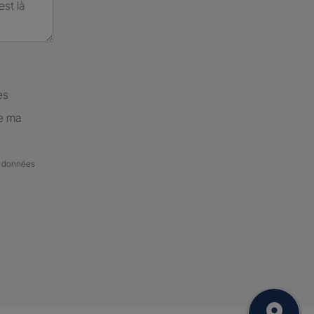
es
de ma
de données