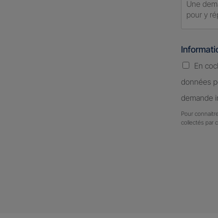
Informat
En coc
données pe
demande in
Pour connaitre
collectés par 