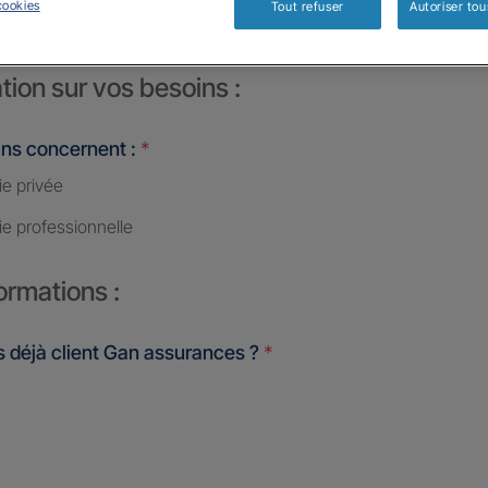
cookies
Tout refuser
Autoriser tou
tion sur vos besoins :
ins concernent :
*
ie privée
ie professionnelle
ormations :
 déjà client Gan assurances ?
*