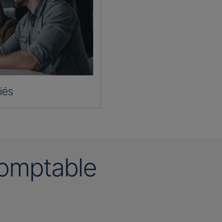
iés
omptable