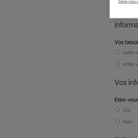
Gérer mes 
Informa
Vos beso
votre v
votre v
Vos inf
Etes-vous
Oui
Non