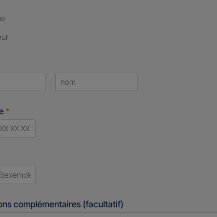
me
eur
Last
ne
*
ry
ed
ons complémentaires (facultatif)