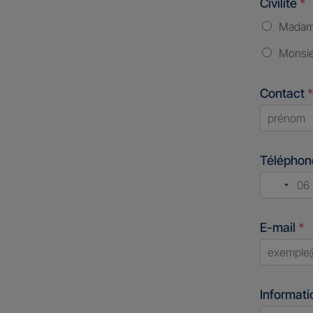
Civilité
*
Mada
Monsi
Contact
*
First
Télépho
No
count
E-mail
*
select
Informati