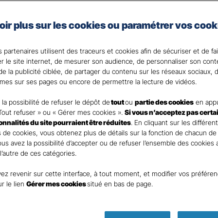
les spécificités de votre activité et de votre situation.
en place des moyens de prévention au cœur de votre ent
oir plus sur les cookies ou paramétrer vos cook
 de notre expertise et réactivité en cas de sinistre.
 partenaires utilisent des traceurs et cookies afin de sécuriser et de fa
er le site internet, de mesurer son audience, de personnaliser son con
nt
e la publicité ciblée, de partager du contenu sur les réseaux sociaux, d
mes sur ses pages ou encore de permettre la lecture de vidéos.
la possibilité de refuser le dépôt de
tout
ou
partie des cookies
en appu
Tout refuser » ou « Gérer mes cookies ».
Si vous n’acceptez pas certa
ionnalités du site pourraient être réduites
. En cliquant sur les différen
DEMANDE DE DEVIS
 de cookies, vous obtenez plus de détails sur la fonction de chacun de
Vous avez la possibilité d’accepter ou de refuser l’ensemble des cookies
 l’autre de ces catégories.
ur remplir ce rapide questionnaire afin que l’agen
ez revenir sur cette interface, à tout moment, et modifier vos préfére
te rapidement pour finaliser l’étude précise de vot
ur le lien
Gérer mes cookies
situé en bas de page.
GAN ASSURANCES ANTONY