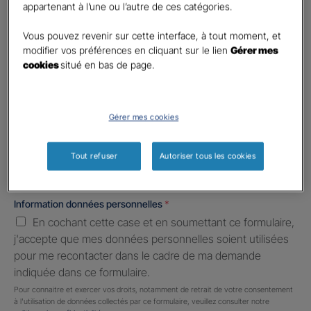
First
Last
appartenant à l’une ou l’autre de ces catégories.
Téléphone
*
Vous pouvez revenir sur cette interface, à tout moment, et
United
modifier vos préférences en cliquant sur le lien
Gérer mes
States
cookies
situé en bas de page.
E-mail
*
+1
Gérer mes cookies
Informations complémentaires (facultatif)
Tout refuser
Autoriser tous les cookies
Information données personnelles
*
En cochant cette case et en soumettant ce formulaire,
j'accepte que mes données personnelles soient utilisées
pour me recontacter dans le cadre de ma demande
indiquée dans ce formulaire.
Pour connaitre et exercer vos droits, notamment de retrait de votre consentement
à l'utilisation de données collectés par ce formulaire, veuillez consulter notre