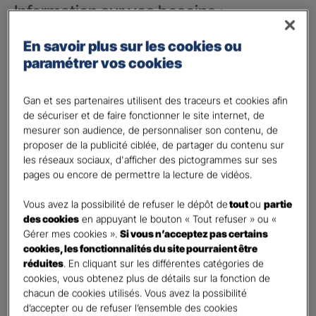
Information sur vos besoins :
Vos besoins concernent :
*
En savoir plus sur les cookies ou
votre vie privée
paramétrer vos cookies
votre vie professionnelle
Gan et ses partenaires utilisent des traceurs et cookies afin
Vos informations :
de sécuriser et de faire fonctionner le site internet, de
mesurer son audience, de personnaliser son contenu, de
proposer de la publicité ciblée, de partager du contenu sur
Etes-vous déjà client Gan assurances ?
*
les réseaux sociaux, d'afficher des pictogrammes sur ses
Oui
pages ou encore de permettre la lecture de vidéos.
Non
Vous avez la possibilité de refuser le dépôt de
tout
ou
partie
Civilité
*
des cookies
en appuyant le bouton « Tout refuser » ou «
Madame
Gérer mes cookies ».
Si vous n’acceptez pas certains
cookies, les fonctionnalités du site pourraient être
Monsieur
réduites
. En cliquant sur les différentes catégories de
cookies, vous obtenez plus de détails sur la fonction de
Contact
*
chacun de cookies utilisés. Vous avez la possibilité
d’accepter ou de refuser l’ensemble des cookies