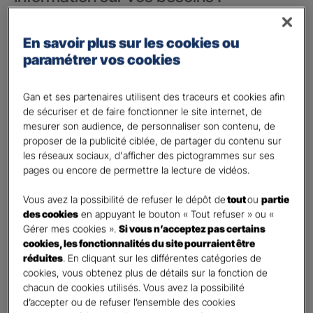
Vos besoins concernent :
*
En savoir plus sur les cookies ou
votre vie privée
paramétrer vos cookies
votre vie professionnelle
Vos informations :
Gan et ses partenaires utilisent des traceurs et cookies afin
de sécuriser et de faire fonctionner le site internet, de
mesurer son audience, de personnaliser son contenu, de
Etes-vous déjà client Gan assurances ?
*
proposer de la publicité ciblée, de partager du contenu sur
Oui
les réseaux sociaux, d'afficher des pictogrammes sur ses
Non
pages ou encore de permettre la lecture de vidéos.
Civilité
*
Vous avez la possibilité de refuser le dépôt de
tout
ou
partie
Madame
des cookies
en appuyant le bouton « Tout refuser » ou «
Gérer mes cookies ».
Si vous n’acceptez pas certains
Monsieur
cookies, les fonctionnalités du site pourraient être
réduites
. En cliquant sur les différentes catégories de
Contact
*
cookies, vous obtenez plus de détails sur la fonction de
chacun de cookies utilisés. Vous avez la possibilité
First
Last
d’accepter ou de refuser l’ensemble des cookies