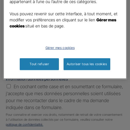
appartenant à l’une ou l’autre de ces catégories.
Téléphone
*
United
Vous pouvez revenir sur cette interface, à tout moment, et
States
modifier vos préférences en cliquant sur le lien
Gérer mes
E-mail
*
+1
cookies
situé en bas de page.
Informations complémentaires (facultatif)
Gérer mes cookies
Tout refuser
Autoriser tous les cookies
Information données personnelles
*
En cochant cette case et en soumettant ce formulaire,
j'accepte que mes données personnelles soient utilisées
pour me recontacter dans le cadre de ma demande
indiquée dans ce formulaire.
Pour connaitre et exercer vos droits, notamment de retrait de votre consentement
à l'utilisation de données collectés par ce formulaire, veuillez consulter notre
politique de confidentialité.