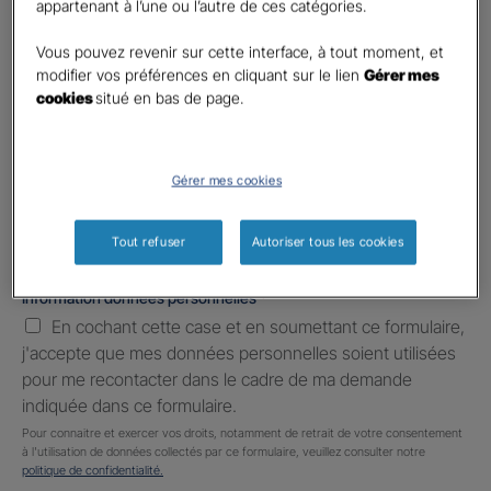
appartenant à l’une ou l’autre de ces catégories.
Téléphone
*
United
Vous pouvez revenir sur cette interface, à tout moment, et
States
modifier vos préférences en cliquant sur le lien
Gérer mes
E-mail
*
+1
cookies
situé en bas de page.
Informations complémentaires (facultatif)
Gérer mes cookies
Tout refuser
Autoriser tous les cookies
Information données personnelles
*
En cochant cette case et en soumettant ce formulaire,
j'accepte que mes données personnelles soient utilisées
pour me recontacter dans le cadre de ma demande
indiquée dans ce formulaire.
Pour connaitre et exercer vos droits, notamment de retrait de votre consentement
à l'utilisation de données collectés par ce formulaire, veuillez consulter notre
politique de confidentialité.