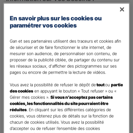
Vos besoins concernent :
*
En savoir plus sur les cookies ou
votre vie privée
paramétrer vos cookies
votre vie professionnelle
Vos informations :
Gan et ses partenaires utilisent des traceurs et cookies afin
de sécuriser et de faire fonctionner le site internet, de
mesurer son audience, de personnaliser son contenu, de
Etes-vous déjà client Gan assurances ?
*
proposer de la publicité ciblée, de partager du contenu sur
Oui
les réseaux sociaux, d'afficher des pictogrammes sur ses
Non
pages ou encore de permettre la lecture de vidéos.
Civilité
*
Vous avez la possibilité de refuser le dépôt de
tout
ou
partie
Madame
des cookies
en appuyant le bouton « Tout refuser » ou «
Gérer mes cookies ».
Si vous n’acceptez pas certains
Monsieur
cookies, les fonctionnalités du site pourraient être
réduites
. En cliquant sur les différentes catégories de
Contact
*
cookies, vous obtenez plus de détails sur la fonction de
chacun de cookies utilisés. Vous avez la possibilité
First
Last
d’accepter ou de refuser l’ensemble des cookies