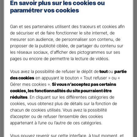
Percevoir un complément de revenu
En savoir plus sur les cookies ou
paramétrer vos cookies
Optimiser ma fiscalité
Autre besoin
Gan et ses partenaires utilisent des traceurs et cookies afin
Plusieurs choix possibles
de sécuriser et de faire fonctionner le site internet, de
Vos informations :
mesurer son audience, de personnaliser son contenu, de
proposer de la publicité ciblée, de partager du contenu sur
les réseaux sociaux, d'afficher des pictogrammes sur ses
Etes-vous déjà client Gan assurances ?
*
pages ou encore de permettre la lecture de vidéos.
Oui
Non
Vous avez la possibilité de refuser le dépôt de
tout
ou
partie
des cookies
en appuyant le bouton « Tout refuser » ou «
Civilité
*
Gérer mes cookies ».
Si vous n’acceptez pas certains
cookies, les fonctionnalités du site pourraient être
Madame
réduites
. En cliquant sur les différentes catégories de
Monsieur
cookies, vous obtenez plus de détails sur la fonction de
chacun de cookies utilisés. Vous avez la possibilité
Contact
*
d’accepter ou de refuser l’ensemble des cookies
appartenant à l’une ou l’autre de ces catégories.
First
Last
Vous pouvez revenir sur cette interface, à tout moment, et
Votre profession