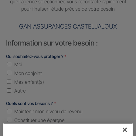
que l’agence sélectionnée vous recontacte rapidement
pour finaliser l’étude précise de votre besoin
GAN ASSURANCES CASTELJALOUX
Information sur votre besoin :
Qui souhaitez-vous protéger ?
*
Moi
Mon conjoint
Mes enfant(s)
Autre
Quels sont vos besoins ?
*
Maintenir mon niveau de revenu
Constituer une épargne
Transmettre mon patrimoine