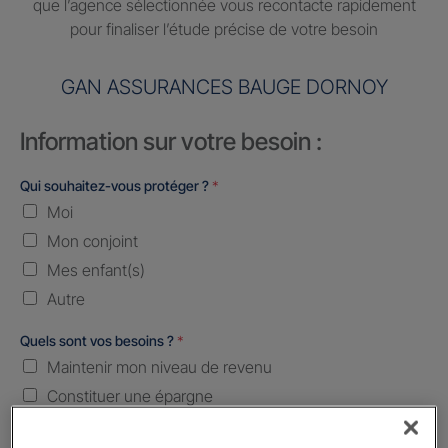
que l’agence sélectionnée vous recontacte rapidement
pour finaliser l’étude précise de votre besoin
GAN ASSURANCES BAUGE DORNOY
Information sur votre besoin :
Qui souhaitez-vous protéger ?
*
Moi
Mon conjoint
Mes enfant(s)
Autre
Quels sont vos besoins ?
*
Maintenir mon niveau de revenu
Constituer une épargne
Transmettre mon patrimoine