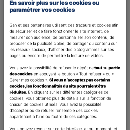
Percevoir un complément de revenu
En savoir plus sur les cookies ou
paramétrer vos cookies
Optimiser ma fiscalité
Autre besoin
Gan et ses partenaires utilisent des traceurs et cookies afin
Plusieurs choix possibles
de sécuriser et de faire fonctionner le site internet, de
Vos informations :
mesurer son audience, de personnaliser son contenu, de
proposer de la publicité ciblée, de partager du contenu sur
les réseaux sociaux, d'afficher des pictogrammes sur ses
Etes-vous déjà client Gan assurances ?
*
pages ou encore de permettre la lecture de vidéos.
Oui
Non
Vous avez la possibilité de refuser le dépôt de
tout
ou
partie
des cookies
en appuyant le bouton « Tout refuser » ou «
Civilité
*
Gérer mes cookies ».
Si vous n’acceptez pas certains
cookies, les fonctionnalités du site pourraient être
Madame
réduites
. En cliquant sur les différentes catégories de
Monsieur
cookies, vous obtenez plus de détails sur la fonction de
chacun de cookies utilisés. Vous avez la possibilité
Contact
*
d’accepter ou de refuser l’ensemble des cookies
appartenant à l’une ou l’autre de ces catégories.
First
Last
Vous pouvez revenir sur cette interface, à tout moment, et
Votre profession