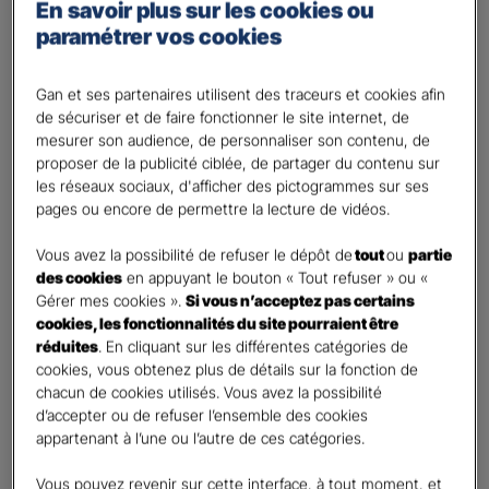
Percevoir un complément de revenu
En savoir plus sur les cookies ou
paramétrer vos cookies
Optimiser ma fiscalité
Autre besoin
Gan et ses partenaires utilisent des traceurs et cookies afin
Plusieurs choix possibles
de sécuriser et de faire fonctionner le site internet, de
Vos informations :
mesurer son audience, de personnaliser son contenu, de
proposer de la publicité ciblée, de partager du contenu sur
les réseaux sociaux, d'afficher des pictogrammes sur ses
Etes-vous déjà client Gan assurances ?
*
pages ou encore de permettre la lecture de vidéos.
Oui
Non
Vous avez la possibilité de refuser le dépôt de
tout
ou
partie
des cookies
en appuyant le bouton « Tout refuser » ou «
Civilité
*
Gérer mes cookies ».
Si vous n’acceptez pas certains
cookies, les fonctionnalités du site pourraient être
Madame
réduites
. En cliquant sur les différentes catégories de
Monsieur
cookies, vous obtenez plus de détails sur la fonction de
chacun de cookies utilisés. Vous avez la possibilité
Contact
*
d’accepter ou de refuser l’ensemble des cookies
appartenant à l’une ou l’autre de ces catégories.
First
Last
Vous pouvez revenir sur cette interface, à tout moment, et
Votre profession