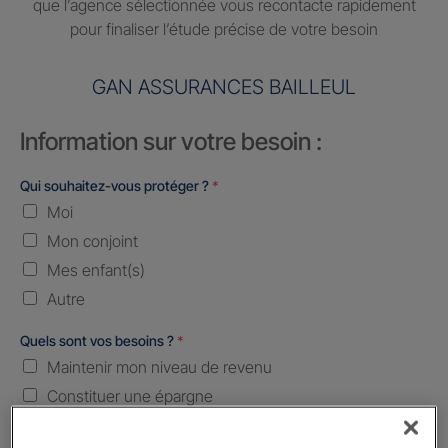
que l’agence sélectionnée vous recontacte rapidement
pour finaliser l’étude précise de votre besoin
GAN ASSURANCES BAILLEUL
Information sur votre besoin :
Qui souhaitez-vous protéger ?
*
Moi
Mon conjoint
Mes enfant(s)
Autre
Quels sont vos besoins ?
*
Maintenir mon niveau de revenu
Constituer une épargne
Transmettre mon patrimoine