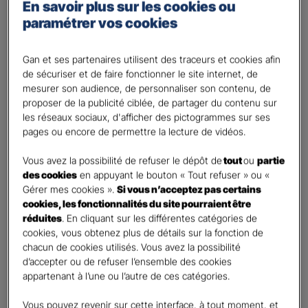
Percevoir un complément de revenu
En savoir plus sur les cookies ou
paramétrer vos cookies
Optimiser ma fiscalité
Autre besoin
Gan et ses partenaires utilisent des traceurs et cookies afin
Plusieurs choix possibles
de sécuriser et de faire fonctionner le site internet, de
Vos informations :
mesurer son audience, de personnaliser son contenu, de
proposer de la publicité ciblée, de partager du contenu sur
les réseaux sociaux, d'afficher des pictogrammes sur ses
Etes-vous déjà client Gan assurances ?
*
pages ou encore de permettre la lecture de vidéos.
Oui
Non
Vous avez la possibilité de refuser le dépôt de
tout
ou
partie
des cookies
en appuyant le bouton « Tout refuser » ou «
Civilité
*
Gérer mes cookies ».
Si vous n’acceptez pas certains
cookies, les fonctionnalités du site pourraient être
Madame
réduites
. En cliquant sur les différentes catégories de
Monsieur
cookies, vous obtenez plus de détails sur la fonction de
chacun de cookies utilisés. Vous avez la possibilité
Contact
*
d’accepter ou de refuser l’ensemble des cookies
appartenant à l’une ou l’autre de ces catégories.
First
Last
Vous pouvez revenir sur cette interface, à tout moment, et
Votre profession