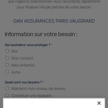
que l’agence sélectionnée vous recontacte rapidement
pour finaliser l’étude précise de votre besoin
GAN ASSURANCES PARIS VAUGIRARD
Information sur votre besoin :
Qui souhaitez-vous protéger ?
*
Moi
Mon conjoint
Mes enfant(s)
Autre
Quels sont vos besoins ?
*
Maintenir mon niveau de revenu
Constituer une épargne
Transmettre mon patrimoine