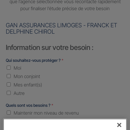
que l’agence sélectionnée vous recontacte rapidement
pour finaliser l’étude précise de votre besoin
GAN ASSURANCES LIMOGES - FRANCK ET
DELPHINE CHIROL
Information sur votre besoin :
Qui souhaitez-vous protéger ?
*
Moi
Mon conjoint
Mes enfant(s)
Autre
Quels sont vos besoins ?
*
Maintenir mon niveau de revenu
Constituer une épargne
Transmettre mon patrimoine