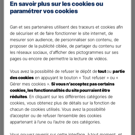
En savoir plus sur les cookies ou
Percevoir un complément de revenu
paramétrer vos cookies
Optimiser ma fiscalité
Autre besoin
Gan et ses partenaires utilisent des traceurs et cookies afin
de sécuriser et de faire fonctionner le site internet, de
Plusieurs choix possibles
mesurer son audience, de personnaliser son contenu, de
Vos informations :
proposer de la publicité ciblée, de partager du contenu sur
les réseaux sociaux, d'afficher des pictogrammes sur ses
pages ou encore de permettre la lecture de vidéos.
Etes-vous déjà client Gan assurances ?
*
Oui
Vous avez la possibilité de refuser le dépôt de
tout
ou
partie
Non
des cookies
en appuyant le bouton « Tout refuser » ou «
Gérer mes cookies ».
Si vous n’acceptez pas certains
Civilité
*
cookies, les fonctionnalités du site pourraient être
Madame
réduites
. En cliquant sur les différentes catégories de
cookies, vous obtenez plus de détails sur la fonction de
Monsieur
chacun de cookies utilisés. Vous avez la possibilité
d’accepter ou de refuser l’ensemble des cookies
Contact
*
appartenant à l’une ou l’autre de ces catégories.
First
Last
Vous pouvez revenir sur cette interface, à tout moment, et