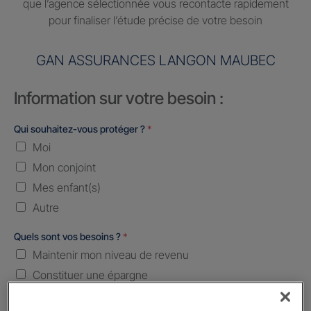
que l’agence sélectionnée vous recontacte rapidement
pour finaliser l’étude précise de votre besoin
GAN ASSURANCES LANGON MAUBEC
Information sur votre besoin :
Qui souhaitez-vous protéger ?
*
Moi
Mon conjoint
Mes enfant(s)
Autre
Quels sont vos besoins ?
*
Maintenir mon niveau de revenu
Constituer une épargne
Transmettre mon patrimoine