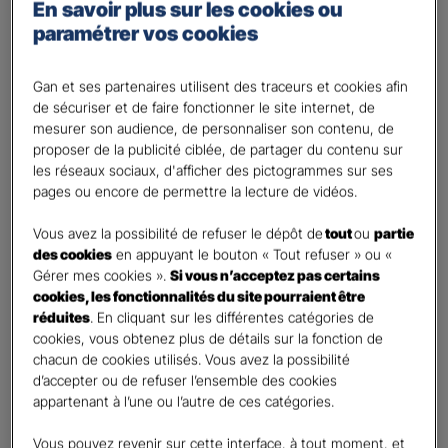
Percevoir un complément de revenu
En savoir plus sur les cookies ou
paramétrer vos cookies
Optimiser ma fiscalité
Autre besoin
Gan et ses partenaires utilisent des traceurs et cookies afin
Plusieurs choix possibles
de sécuriser et de faire fonctionner le site internet, de
Vos informations :
mesurer son audience, de personnaliser son contenu, de
proposer de la publicité ciblée, de partager du contenu sur
les réseaux sociaux, d'afficher des pictogrammes sur ses
Etes-vous déjà client Gan assurances ?
*
pages ou encore de permettre la lecture de vidéos.
Oui
Non
Vous avez la possibilité de refuser le dépôt de
tout
ou
partie
des cookies
en appuyant le bouton « Tout refuser » ou «
Civilité
*
Gérer mes cookies ».
Si vous n’acceptez pas certains
cookies, les fonctionnalités du site pourraient être
Madame
réduites
. En cliquant sur les différentes catégories de
Monsieur
cookies, vous obtenez plus de détails sur la fonction de
chacun de cookies utilisés. Vous avez la possibilité
Contact
*
d’accepter ou de refuser l’ensemble des cookies
appartenant à l’une ou l’autre de ces catégories.
First
Last
Vous pouvez revenir sur cette interface, à tout moment, et
Votre profession