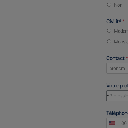
Non
Civilité
*
Mada
Monsi
Contact
*
First
Votre pro
Professio
Télépho
Unite