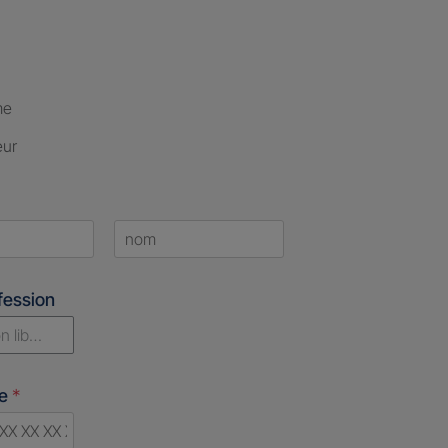
me
eur
Last
fession
n libérale
ne
*
d