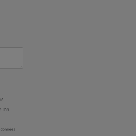
es
de ma
de données