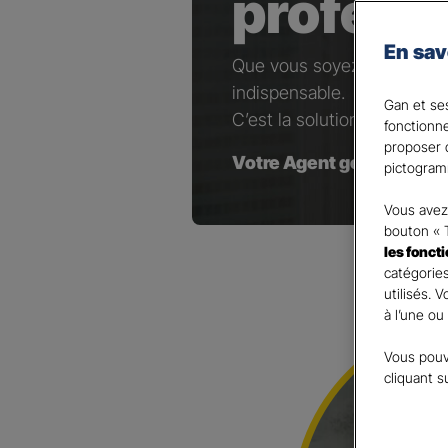
profess
En sav
Que vous soyez artisan, co
indispensable.
Gan et ses
C’est la solution pour maint
fonctionn
proposer d
Votre Agent général est à
pictogram
Vous avez 
bouton « 
les fonct
catégories
utilisés. 
à l’une ou
Vous pouv
cliquant s