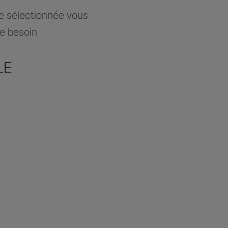
ce sélectionnée vous
re besoin
LE