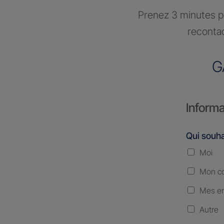
Prenez 3 minutes po
recontac
G
Informa
Qui souha
Moi
Mon co
Mes en
Autre