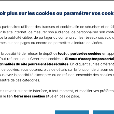
ionnels
oir plus sur les cookies ou paramétrer vos cook
mmerçant, profession libérale ou exploitant agricole, u
 partenaires utilisent des traceurs et cookies afin de sécuriser et de fa
enir votre revenu et pallier les faiblesses de votre régime
er le site internet, de mesurer son audience, de personnaliser son con
e la publicité ciblée, de partager du contenu sur les réseaux sociaux, d
 votre disposition pour répondre à toutes vos questi
mes sur ses pages ou encore de permettre la lecture de vidéos.
la possibilité de refuser le dépôt de
tout
ou
partie des cookies
en appu
Tout refuser » ou « Gérer mes cookies ».
Si vous n’acceptez pas certa
ionnalités du site pourraient être réduites
. En cliquant sur les différen
 de cookies, vous obtenez plus de détails sur la fonction de chacun de
Vous avez la possibilité d’accepter ou de refuser l’ensemble des cookies
 l’autre de ces catégories.
ez revenir sur cette interface, à tout moment, et modifier vos préfére
ur le lien
Gérer mes cookies
situé en bas de page.
Parole
d’expert pré