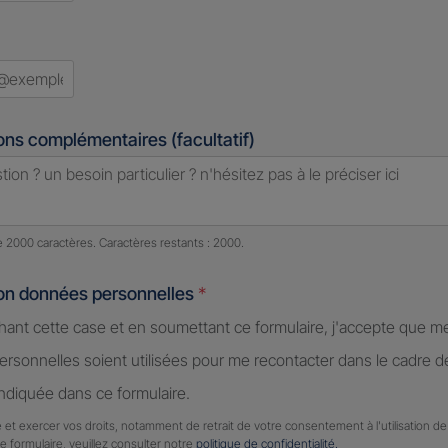
ons complémentaires (facultatif)
e caractères restants :
2000 caractères restants
de 2000 caractères. Caractères restants : 2000.
ion données personnelles
*
hant cette case et en soumettant ce formulaire, j'accepte que m
rsonnelles soient utilisées pour me recontacter dans le cadre 
diquée dans ce formulaire.
 et exercer vos droits, notamment de retrait de votre consentement à l'utilisation 
ce formulaire, veuillez consulter notre
politique de confidentialité.