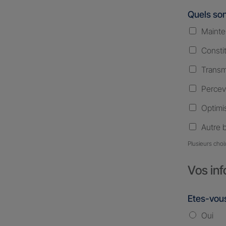
Quels son
Mainte
Consti
Transm
Percev
Optimis
Autre 
Plusieurs choi
Vos inf
Etes-vous
Oui