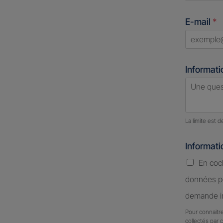
States
E-mail
*
+1
Informati
Nombre d
La limite est 
Informat
En coc
données pe
demande in
Pour connaitre
collectés par 