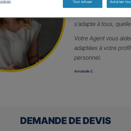
cookies
Tout refuser
Autoriser tou
Notre contrat prévoya
s’adapte à tous, quelle
Votre Agent vous aider
adaptées à votre profi
personnel.
Annabelle E.
DEMANDE DE DEVIS