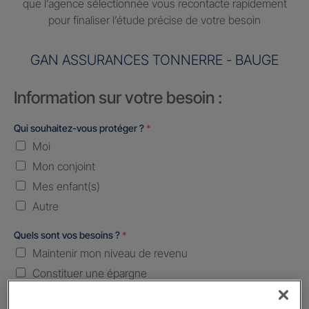
que l’agence sélectionnée vous recontacte rapidement
pour finaliser l’étude précise de votre besoin
GAN ASSURANCES TONNERRE - BAUGE
Information sur votre besoin :
Qui souhaitez-vous protéger ?
*
Moi
Mon conjoint
Mes enfant(s)
Autre
Quels sont vos besoins ?
*
Maintenir mon niveau de revenu
Constituer une épargne
Transmettre mon patrimoine