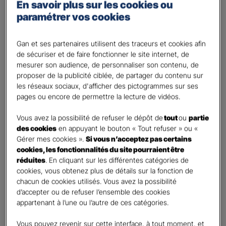
Percevoir un complément de revenu
En savoir plus sur les cookies ou
paramétrer vos cookies
Optimiser ma fiscalité
Autre besoin
Gan et ses partenaires utilisent des traceurs et cookies afin
Plusieurs choix possibles
de sécuriser et de faire fonctionner le site internet, de
Vos informations :
mesurer son audience, de personnaliser son contenu, de
proposer de la publicité ciblée, de partager du contenu sur
les réseaux sociaux, d'afficher des pictogrammes sur ses
Etes-vous déjà client Gan assurances ?
*
pages ou encore de permettre la lecture de vidéos.
Oui
Non
Vous avez la possibilité de refuser le dépôt de
tout
ou
partie
des cookies
en appuyant le bouton « Tout refuser » ou «
Civilité
*
Gérer mes cookies ».
Si vous n’acceptez pas certains
cookies, les fonctionnalités du site pourraient être
Madame
réduites
. En cliquant sur les différentes catégories de
Monsieur
cookies, vous obtenez plus de détails sur la fonction de
chacun de cookies utilisés. Vous avez la possibilité
Contact
*
d’accepter ou de refuser l’ensemble des cookies
appartenant à l’une ou l’autre de ces catégories.
First
Last
Vous pouvez revenir sur cette interface, à tout moment, et
Votre profession