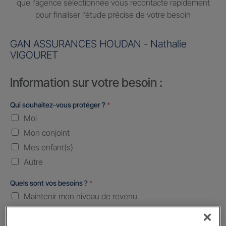
que l’agence sélectionnée vous recontacte rapidement
pour finaliser l’étude précise de votre besoin
GAN ASSURANCES HOUDAN - Nathalie
VIGOURET
Information sur votre besoin :
Qui souhaitez-vous protéger ?
*
Moi
Mon conjoint
Mes enfant(s)
Autre
Quels sont vos besoins ?
*
Maintenir mon niveau de revenu
Constituer une épargne
Transmettre mon patrimoine