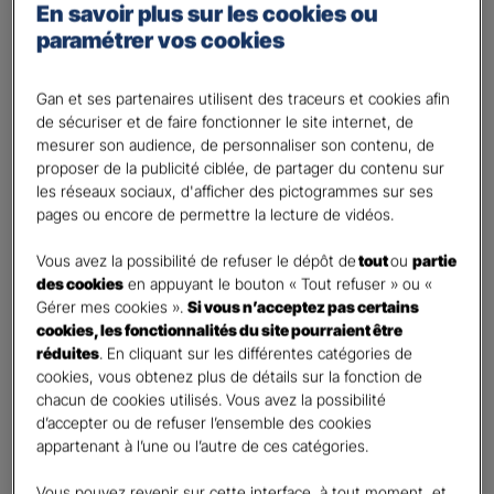
En savoir plus sur les cookies ou
Percevoir un complément de revenu
paramétrer vos cookies
Optimiser ma fiscalité
Autre besoin
Gan et ses partenaires utilisent des traceurs et cookies afin
de sécuriser et de faire fonctionner le site internet, de
Plusieurs choix possibles
mesurer son audience, de personnaliser son contenu, de
Vos informations :
proposer de la publicité ciblée, de partager du contenu sur
les réseaux sociaux, d'afficher des pictogrammes sur ses
pages ou encore de permettre la lecture de vidéos.
Etes-vous déjà client Gan assurances ?
*
Oui
Vous avez la possibilité de refuser le dépôt de
tout
ou
partie
Non
des cookies
en appuyant le bouton « Tout refuser » ou «
Gérer mes cookies ».
Si vous n’acceptez pas certains
Civilité
*
cookies, les fonctionnalités du site pourraient être
Madame
réduites
. En cliquant sur les différentes catégories de
cookies, vous obtenez plus de détails sur la fonction de
Monsieur
chacun de cookies utilisés. Vous avez la possibilité
d’accepter ou de refuser l’ensemble des cookies
Contact
*
appartenant à l’une ou l’autre de ces catégories.
First
Last
Vous pouvez revenir sur cette interface, à tout moment, et